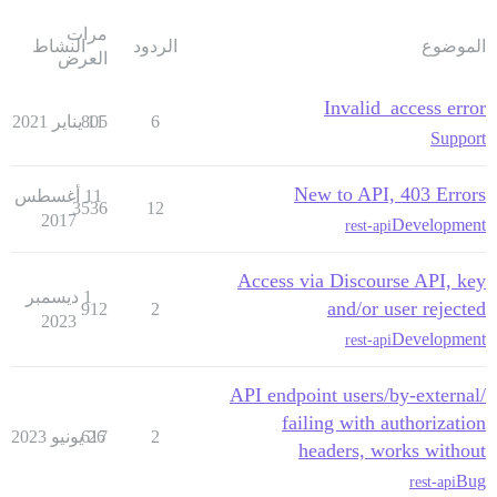
مرات
الموضوع
الردود
النشاط
العرض
Invalid_access error
6
11 يناير 2021
805
Support
New to API, 403 Errors
11 أغسطس
3536
12
2017
Development
rest-api
Access via Discourse API, key
1 ديسمبر
and/or user rejected
912
2
2023
Development
rest-api
API endpoint users/by-external/
failing with authorization
2
26 يونيو 2023
617
headers, works without
Bug
rest-api