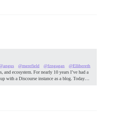
@angus
@merefield
@fzngagan
@Ellibereth
ts, and ecosystem. For nearly 10 years I’ve had a
lf up with a Discourse instance as a blog. Today…