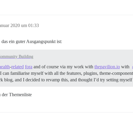
Januar 2020 um 01:33
 das ein guter Ausgangspunkt ist:
ommunity Building
health
-
related
fora
and of course via my work with
thepavilion.io
with
I can familiarise myself with all the features, plugins, theme-componen
rk blog, and I decided to revamp this, and thought I’d try setting myse
u der Themenliste