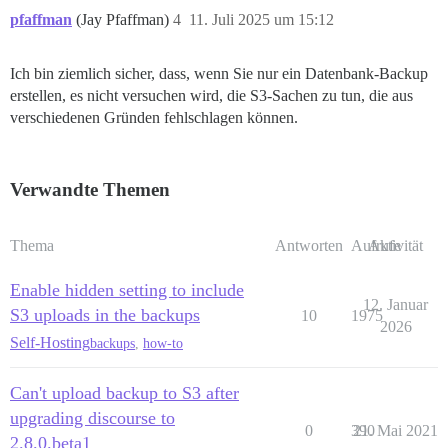
pfaffman
(Jay Pfaffman)
4
11. Juli 2025 um 15:12
Ich bin ziemlich sicher, dass, wenn Sie nur ein Datenbank-Backup
erstellen, es nicht versuchen wird, die S3-Sachen zu tun, die aus
verschiedenen Gründen fehlschlagen können.
Verwandte Themen
Thema
Antworten
Aufrufe
Aktivität
Enable hidden setting to include
12. Januar
S3 uploads in the backups
10
1975
2026
Self-Hosting
backups
,
how-to
Can't upload backup to S3 after
upgrading discourse to
0
390
21. Mai 2021
2.8.0.beta1