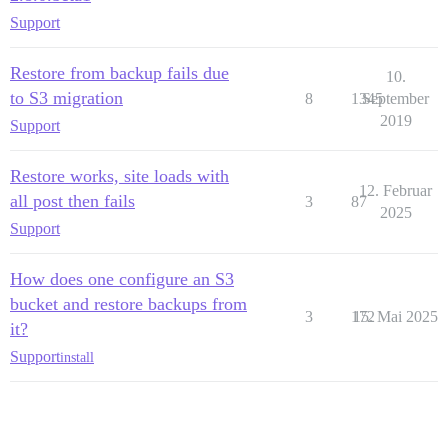
Support
Restore from backup fails due
10.
to S3 migration
8
1345
September
2019
Support
Restore works, site loads with
12. Februar
all post then fails
3
87
2025
Support
How does one configure an S3
bucket and restore backups from
3
172
15. Mai 2025
it?
Support
install