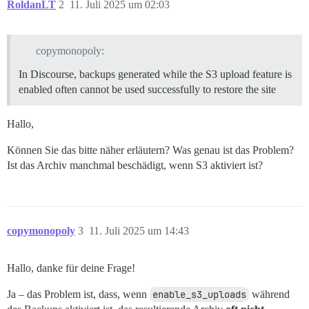
RoldanLT
2
11. Juli 2025 um 02:03
git pull 

log "Rebuilding container..."

./launcher rebuild app 

copymonopoly:
log "Weekly update complete."

In Discourse, backups generated while the S3 upload feature is
enabled often cannot be used successfully to restore the site
Hallo,
Können Sie das bitte näher erläutern? Was genau ist das Problem?
Ist das Archiv manchmal beschädigt, wenn S3 aktiviert ist?
copymonopoly
3
11. Juli 2025 um 14:43
Hallo, danke für deine Frage!
Ja – das Problem ist, dass, wenn
enable_s3_uploads
während