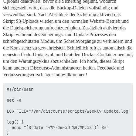
Uploads deaktiviert, bevor die Sicherung beginnt, wodurch
sichergestellt wird, dass die Backup-Dateien vollständig und
verwendbar sind. Nach Abschluss der Sicherung aktiviert das
Skript S3-Uploads wieder, um den normalen Website-Betrieb und
die Dateispeicherung aufrechtzuerhalten. Zusätzlich aktiviert das
Skript während des Sicherungs- und Update-Prozesses den
schreibgeschützten Modus, um Schreibvorgänge zu verhindern und
die Konsistenz zu gewährleisten. Schließlich ruft es automatisch die
neuesten Code-Updates ab und baut den Docker-Container neu auf,
um den Wartungszyklus abzuschließen. Ich hoffe, dieses Skript
kann anderen Discourse-Administratoren helfen. Feedback und
Verbesserungsvorschläge sind willkommen!
#!/bin/bash

set -e

LOG_FILE="/var/discourse/scripts/weekly_update.log"

log() {

  echo "[$(date '+%Y-%m-%d %H:%M:%S')] $*" 

}
