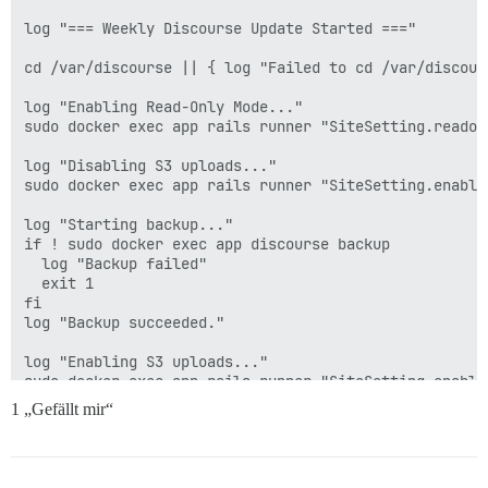
log "=== Weekly Discourse Update Started ==="

cd /var/discourse || { log "Failed to cd /var/discours
log "Enabling Read-Only Mode..."

sudo docker exec app rails runner "SiteSetting.readon
log "Disabling S3 uploads..."

sudo docker exec app rails runner "SiteSetting.enable
log "Starting backup..."

if ! sudo docker exec app discourse backup 

  log "Backup failed"

  exit 1

fi

log "Backup succeeded."

log "Enabling S3 uploads..."

sudo docker exec app rails runner "SiteSetting.enable
1 „Gefällt mir“
log "Disabling Read-Only Mode..."

sudo docker exec app rails runner "SiteSetting.readon
log "Pulling latest git changes..."
