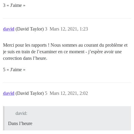
3 « J'aime »
  ## TODO : Liste des adresses e-mail séparées par de
  ## lors de la première inscription exemple 'user1@e
  DISCOURSE_DEVELOPER_EMAILS: # redacted

david
(David Taylor)
3
Mars 12, 2021, 1:23
  ## TODO : Le serveur SMTP de messagerie utilisé pou
  # L'ADRESSE SMTP, le nom d'utilisateur et le mot de 
  # ATTENTION le caractère '#' dans le mot de passe S
Merci pour les rapports ! Nous sommes au courant du problème et
  DISCOURSE_SMTP_ADDRESS: # redacted

je suis en train de l’examiner en ce moment - j’espère avoir une
  DISCOURSE_SMTP_PORT: 25

  #DISCOURSE_SMTP_USER_NAME: foo

correction dans l’heure.
  #DISCOURSE_SMTP_PASSWORD: "bar"

  DISCOURSE_SMTP_ENABLE_START_TLS: false           # 
5 « J'aime »
  ## Si vous avez ajouté le modèle Lets Encrypt, déco
  #LETSENCRYPT_ACCOUNT_EMAIL: me@example.com

david
(David Taylor)
5
Mars 12, 2021, 2:02
  ## L'adresse CDN http ou https pour cette instance 
  ## voir https://meta.discourse.org/t/14857 pour plus
  #DISCOURSE_CDN_URL: https://discourse-cdn.example.co
david:
  DISCOURSE_LOAD_MINI_PROFILER: false

Dans l’heure
## Le conteneur Docker est sans état ; toutes les don
volumes:
