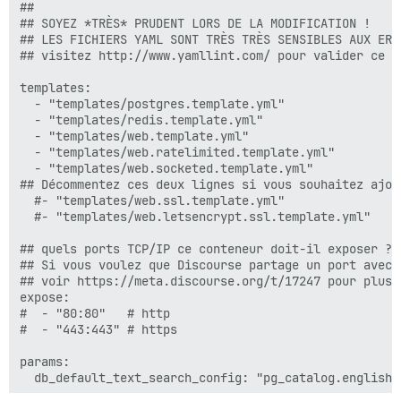
##

## SOYEZ *TRÈS* PRUDENT LORS DE LA MODIFICATION !

## LES FICHIERS YAML SONT TRÈS TRÈS SENSIBLES AUX ERR
## visitez http://www.yamllint.com/ pour valider ce f
templates:

  - "templates/postgres.template.yml"

  - "templates/redis.template.yml"

  - "templates/web.template.yml"

  - "templates/web.ratelimited.template.yml"

  - "templates/web.socketed.template.yml"

## Décommentez ces deux lignes si vous souhaitez ajou
  #- "templates/web.ssl.template.yml"

  #- "templates/web.letsencrypt.ssl.template.yml"

## quels ports TCP/IP ce conteneur doit-il exposer ?

## Si vous voulez que Discourse partage un port avec 
## voir https://meta.discourse.org/t/17247 pour plus d
expose:

#  - "80:80"   # http

#  - "443:443" # https

params:

  db_default_text_search_config: "pg_catalog.english"
