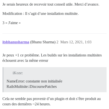
  ## Définissez db_shared_buffers à un maximum de 25 
Je serais heureux de recevoir tout conseil utile. Merci d’avance.
  ## sera défini automatiquement par bootstrap en fon
  db_shared_buffers: "512MB"

Modification : Il s’agit d’une installation multisite.
  ## peut améliorer les performances de tri, mais aug
3 « J'aime »
  #db_work_mem: "40MB"

  ## Quelle révision Git ce conteneur doit-il utilise
  #version: tests-passed

itsbhanusharma
(Bhanu Sharma)
2
Mars 12, 2021, 1:03
env:

  LANG: fr_FR.UTF-8

  # DISCOURSE_DEFAULT_LOCALE: fr

Je peux +1 ce problème. Les builds sur les installations multisites
échouent avec la même erreur
  ## Combien de requêtes web simultanées sont prises 
  ## sera défini automatiquement par bootstrap en fon
  UNICORN_WORKERS: 2

iKoze:
NameError: constante non initialisée
  ## TODO : Le nom de domaine auquel cette instance Di
  ## Requis. Discourse ne fonctionnera pas avec une ad
RailsMultisite::DiscoursePatches
  DISCOURSE_HOSTNAME: # redacted

Cela ne semble pas provenir d’un plugin et doit s’être produit au
  ## Décommentez si vous souhaitez que le conteneur s
  ## nom d'hôte (option -h) que spécifié ci-dessus (p
cours des dernières ~24 heures.
  #DOCKER_USE_HOSTNAME: true
