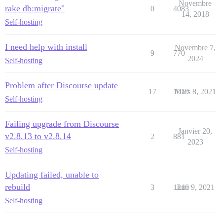
Novembre
rake db:migrate"
  before_bundle_exec:

0
4083
14, 2018
    - exec: ln -s /multisite/multisite.yml $home/confi
Self-hosting
  after_bundle_exec:

    - exec: cd /var/www/discourse && sudo -E -u disco
I need help with install
Novembre 7,
9
770
2024
Self-hosting
## Toute commande personnalisée à exécuter après la co
run:

  - exec: echo "Début des commandes personnalisées"

Problem after Discourse update
  ## Si vous souhaitez définir l'adresse e-mail 'De' 
17
1919
Mars 8, 2021
  ## Après avoir reçu le premier e-mail d'inscription
Self-hosting
  #- exec: rails r "SiteSetting.notification_email='i
Failing upgrade from Discourse
Janvier 20,
v2.8.13 to v2.8.14
2
881
2023
Self-hosting
Updating failed, unable to
rebuild
3
1210
Juin 9, 2021
Self-hosting