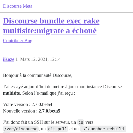
Discourse Meta
Discourse bundle exec rake
multisite:migrate a échoué
Contribuer
Bug
iKoze
1
Mars 12, 2021, 12:14
Bonjour à la communauté Discourse,
J’ai essayé aujourd’hui de mettre à jour mon instance Discourse
multisite
. Selon l’e-mail que j’ai reçu :
Votre version : 2.7.0.beta4
Nouvelle version :
2.7.0.beta5
J’ai donc fait un SSH sur le serveur, un
cd
vers
/var/discourse
, un
git pull
et un
./launcher rebuild 