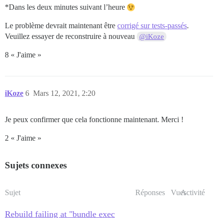
  - volume:

*Dans les deux minutes suivant l’heure
      host: /var/discourse/shared/standalone

      guest: /shared

Le problème devrait maintenant être
corrigé sur tests-passés
.
  - volume:

Veuillez essayer de reconstruire à nouveau
@iKoze
      host: /var/discourse/shared/standalone/log/var-l
      guest: /var/log

8 « J'aime »
  - volume:

      host: /var/discourse/shared/standalone/multisite
      guest: /multisite

iKoze
6
Mars 12, 2021, 2:20
## Les plugins vont ici

## voir https://meta.discourse.org/t/19157 pour plus d
Je peux confirmer que cela fonctionne maintenant. Merci !
hooks:

  after_code:

2 « J'aime »
    - exec:

        cd: $home/plugins

        cmd:

Sujets connexes
          - git clone https://github.com/discourse/doc
          #- git clone https://github.com/discourse/d
          #- git clone https://github.com/discourse/d
          #- git clone https://github.com/discourse/d
Sujet
Réponses
Vues
Activité
          #- git clone https://github.com/cpradio/dis
          #- git clone https://github.com/discourse/di
Rebuild failing at "bundle exec