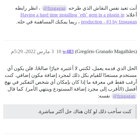
أنت تعيد نفس النقاش الذي طرحه
، انظر رابطه
@fzngagan
أعلاه:
Having a hard time installing `eth` gem in a plugin in
production - #3 by fzngagan
، ربما يمكنك المساهمة في حله.
(Gregório Granado Magalhães)
w4ll3
10
3 مارس 2022، 5:29م
الحل الذي قدمه يعمل، لكنني لا أعتبره خيارًا صالحًا، فلن يكون أي
مستخدم مستعدًا للقيام بكل ذلك لمجرد إضافة مكون إضافي. كنت
أرغب فقط في معرفة ما إذا كان بإمكان أي شخص التفكير في نهج
أفضل (الأقرب إلى مجرد إضافة المستودع وينتهي الأمر). كما قال
نفسه:
@fzngagan
كنت سأحب ذلك لو كان هناك حل أكثر مباشرة.