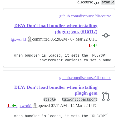
stable
من discourse.
github.com/discourse/discourse
DEV: Don't load bundler when installing
plugin gem. (#16117)
committed
05:20AM - 07 Mar 22 UTC
tgxworld
-1
+4
when bundler is loaded, it sets the `RUBYOPT` 
…
environment variable to setup bund
github.com/discourse/discourse
DEV: Don't load bundler when installing
plugin gem.
stable
tgxworld:backport
←
-1
+4
opened
07:11AM - 14 Mar 22 UTC
tgxworld
when bundler is loaded, it sets the `RUBYOPT` 