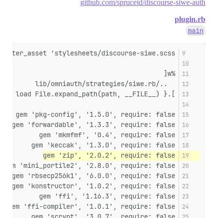
github.com/spruceid/discourse-siwe-auth
plugin.rb
main
gister_asset 'stylesheets/discourse-siwe.scss'
%w[
  ../lib/omniauth/strategies/siwe.rb
].each { |path| load File.expand_path(path, __FILE__) }
gem 'pkg-config', '1.5.0', require: false
gem 'forwardable', '1.3.3', require: false
gem 'mkmfmf', '0.4', require: false
gem 'keccak', '1.3.0', require: false
gem 'zip', '2.0.2', require: false
gem 'mini_portile2', '2.8.0', require: false
gem 'rbsecp256k1', '6.0.0', require: false
gem 'konstructor', '1.0.2', require: false
gem 'ffi', '1.16.3', require: false
gem 'ffi-compiler', '1.0.1', require: false
gem 'scrypt', '3.0.7', require: false