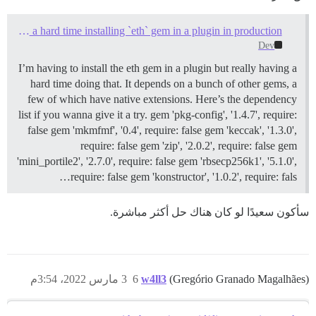
Having a hard time installing `eth` gem in a plugin in production
Dev
I’m having to install the eth gem in a plugin but really having a
hard time doing that. It depends on a bunch of other gems, a
few of which have native extensions. Here’s the dependency
list if you wanna give it a try. gem 'pkg-config', '1.4.7', require:
false gem 'mkmfmf', '0.4', require: false gem 'keccak', '1.3.0',
require: false gem 'zip', '2.0.2', require: false gem
'mini_portile2', '2.7.0', require: false gem 'rbsecp256k1', '5.1.0',
require: false gem 'konstructor', '1.0.2', require: fals…
سأكون سعيدًا لو كان هناك حل أكثر مباشرة.
(Gregório Granado Magalhães)
w4ll3
6
3 مارس 2022، 3:54م