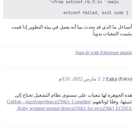
extconf failed, exit code 1

أتساءل ما الذي قد يحدث بما أنه يعمل في بيئة التطوير إذا قمت
بتثبيت التبعيات يدوياً.
Sign-In with Ethereum plugin
(Falco)
Falco
2
3 مارس 2022، 3:31م
هذه الجوهرة لها تبعيات على مستوى نظام التشغيل تحتاج إلى
تثبيتها، وفقًا لوثائقهم:
GitHub - etscrivner/rbsecp256k1: Compiled
Ruby wrapper around libsecp256k1 for secp256k1 ECDSA.