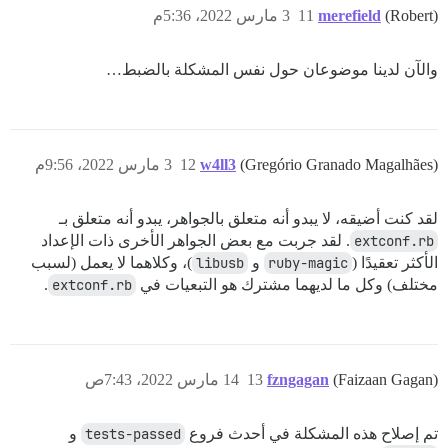
(Robert)
merefield
11
3 مارس 2022، 5:36م
والآن لدينا موضوعان حول نفس المشكلة بالضبط…
(Gregório Granado Magalhães)
w4ll3
12
3 مارس 2022، 9:56م
لقد كنت أضيقه، لا يبدو أنه متعلق بالجواهر، يبدو أنه متعلق بـ
extconf.rb
. لقد جربت مع بعض الجواهر الأخرى ذات الإعداد
الأكثر تعقيدًا (
ruby-magic
و
libusb
)، وكلاهما لا يعمل (لسبب
مختلف) وكل ما لديهما مشترك هو التبعيات في
extconf.rb
.
(Faizaan Gagan)
fzngagan
13
14 مارس 2022، 7:43ص
تم إصلاح هذه المشكلة في أحدث فروع
tests-passed
و