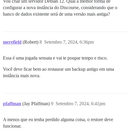
Vou criar um servidor Debian 12. Qual a melhor forma de
 create mode 100644 templates/postgres.15.template.yml
configurar a nova instância do Discourse, considerando que o
Launcher atualizado, reiniciando...

banco de dados existente será de uma versão mais antiga?
merefield
(Robert)
8
Setembro 7, 2024, 6:36pm
Essa é uma jogada sensata e vai te poupar tempo e risco.
Você deve ficar bem ao restaurar um backup antigo em uma
instância mais nova.
pfaffman
(Jay Pfaffman)
9
Setembro 7, 2024, 6:41pm
A menos que eu tenha perdido alguma coisa, o restore deve
funcionar.