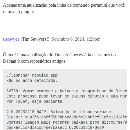
Apenas uma atualização pela linha de comando permitirá que você
remova o plugin.
tisawyer
(Tim Sawyer)
5
Setembro 6, 2024, 1:29pm
Ótimo! Uma atualização do Docker é necessária e estamos no
Debian 9 com repositórios antigos.
./launcher rebuild app

x86_64 arch detectado.

AVISO: Vamos começar a baixar a imagem base do Discour
Este processo pode levar de alguns minutos a uma hora
Por favor, seja paciente

2.0.20231218-0429: Baixando de discourse/base

Digest: sha256:468f70b9bb4c6d0c6c2bbb3efc1a5e12d145ea
Status: Imagem mais recente baixada para discourse/ba
docker.io/discourse/base:2.0.20231218-0429
