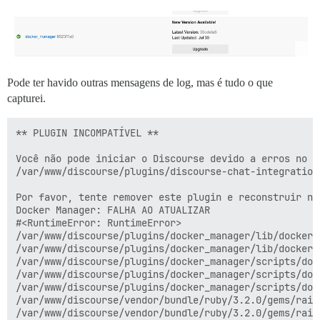
Pode ter havido outras mensagens de log, mas é tudo o que
capturei.
** PLUGIN INCOMPATÍVEL **

Você não pode iniciar o Discourse devido a erros no pl
/var/www/discourse/plugins/discourse-chat-integration

Por favor, tente remover este plugin e reconstruir nov
Docker Manager: FALHA AO ATUALIZAR

#<RuntimeError: RuntimeError>

/var/www/discourse/plugins/docker_manager/lib/docker_
/var/www/discourse/plugins/docker_manager/lib/docker_
/var/www/discourse/plugins/docker_manager/scripts/doc
/var/www/discourse/plugins/docker_manager/scripts/doc
/var/www/discourse/plugins/docker_manager/scripts/doc
/var/www/discourse/vendor/bundle/ruby/3.2.0/gems/rail
/var/www/discourse/vendor/bundle/ruby/3.2.0/gems/rail