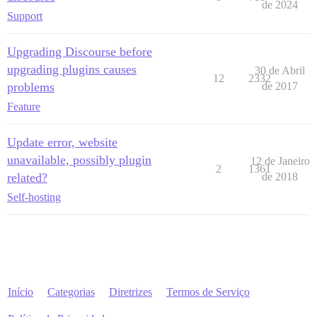
de 2024
Support
Upgrading Discourse before
upgrading plugins causes
30 de Abril
12
2332
problems
de 2017
Feature
Update error, website
unavailable, possibly plugin
12 de Janeiro
2
1361
related?
de 2018
Self-hosting
Início
Categorias
Diretrizes
Termos de Serviço