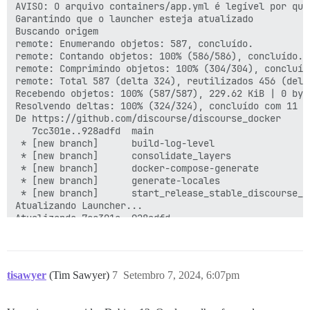
AVISO: O arquivo containers/app.yml é legível por qua
Garantindo que o launcher esteja atualizado

Buscando origem

remote: Enumerando objetos: 587, concluído.

remote: Contando objetos: 100% (586/586), concluído.

remote: Comprimindo objetos: 100% (304/304), concluído
remote: Total 587 (delta 324), reutilizados 456 (delt
Recebendo objetos: 100% (587/587), 229.62 KiB | 0 byte
Resolvendo deltas: 100% (324/324), concluído com 11 ob
De https://github.com/discourse/discourse_docker

   7cc301e..928adfd  main                            
 * [new branch]      build-log-level                 
 * [new branch]      consolidate_layers              
 * [new branch]      docker-compose-generate         
 * [new branch]      generate-locales                
 * [new branch]      start_release_stable_discourse_i
Atualizando Launcher...

Atualizando 7cc301e..928adfd

Fast-forward

 .github/workflows/build.yml                     | 16
 .github/workflows/launcher_go.yml               |  45
 .gitignore                                      |   1
tisawyer
(Tim Sawyer)
7
Setembro 7, 2024, 6:07pm
... snip ...
