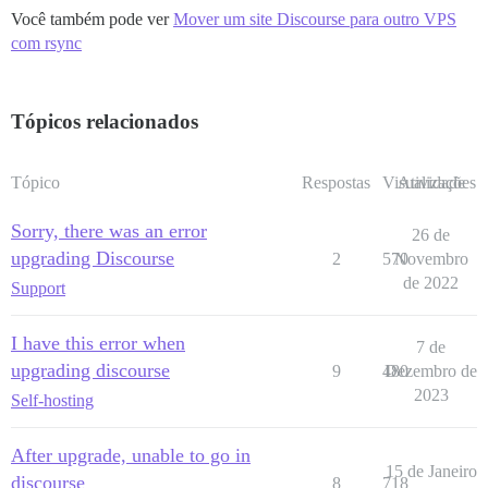
Você também pode ver
Mover um site Discourse para outro VPS
com rsync
Tópicos relacionados
Tópico
Respostas
Visualizações
Atividade
Sorry, there was an error
26 de
upgrading Discourse
2
570
Novembro
de 2022
Support
I have this error when
7 de
upgrading discourse
9
480
Dezembro de
2023
Self-hosting
After upgrade, unable to go in
15 de Janeiro
discourse
8
718