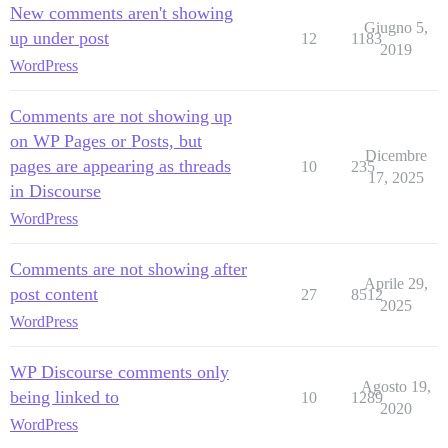
New comments aren't showing
Giugno 5,
up under post
12
1183
2019
WordPress
Comments are not showing up
on WP Pages or Posts, but
Dicembre
pages are appearing as threads
10
235
17, 2025
in Discourse
WordPress
Comments are not showing after
Aprile 29,
post content
27
8512
2025
WordPress
WP Discourse comments only
Agosto 19,
being linked to
10
1289
2020
WordPress