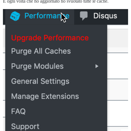
E ogni volta che ho aggiornato ho svuotato tutte le cache.