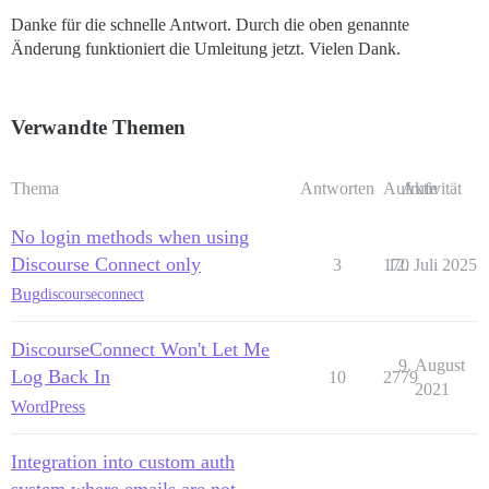
Danke für die schnelle Antwort. Durch die oben genannte
Änderung funktioniert die Umleitung jetzt. Vielen Dank.
Verwandte Themen
Thema
Antworten
Aufrufe
Aktivität
No login methods when using
Discourse Connect only
3
170
12. Juli 2025
Bug
discourseconnect
DiscourseConnect Won't Let Me
9. August
Log Back In
10
2779
2021
WordPress
Integration into custom auth
system where emails are not