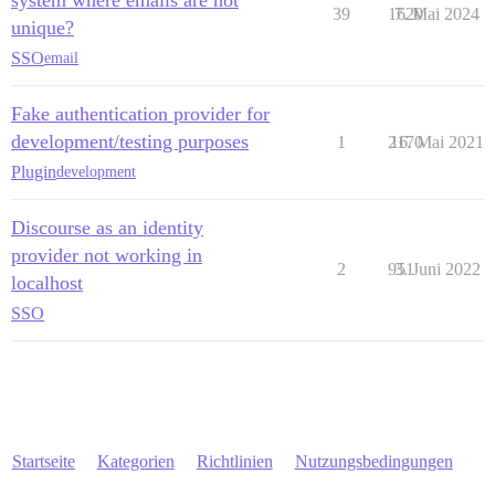
39
1620
7. Mai 2024
unique?
SSO
email
Fake authentication provider for
development/testing purposes
1
2170
16. Mai 2021
Plugin
development
Discourse as an identity
provider not working in
2
951
3. Juni 2022
localhost
SSO
Startseite
Kategorien
Richtlinien
Nutzungsbedingungen