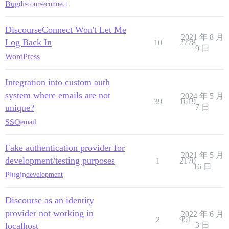
Bug
discourseconnect
DiscourseConnect Won't Let Me
2021 年 8 月
Log Back In
10
2778
9 日
WordPress
Integration into custom auth
system where emails are not
2024 年 5 月
39
1619
unique?
7 日
SSO
email
Fake authentication provider for
2021 年 5 月
development/testing purposes
1
2170
16 日
Plugin
development
Discourse as an identity
provider not working in
2022 年 6 月
2
951
localhost
3 日