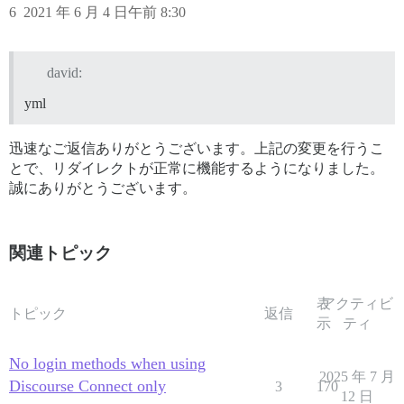
6
2021 年 6 月 4 日午前 8:30
david:
yml
迅速なご返信ありがとうございます。上記の変更を行うこ
とで、リダイレクトが正常に機能するようになりました。
誠にありがとうございます。
関連トピック
表
アクティビ
トピック
返信
示
ティ
No login methods when using
2025 年 7 月
Discourse Connect only
3
170
12 日