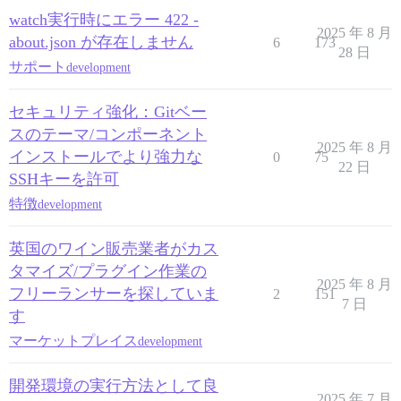
watch実行時にエラー 422 -
2025 年 8 月
about.json が存在しません
6
173
28 日
サポート
development
セキュリティ強化：Gitベー
スのテーマ/コンポーネント
2025 年 8 月
インストールでより強力な
0
75
22 日
SSHキーを許可
特徴
development
英国のワイン販売業者がカス
タマイズ/プラグイン作業の
2025 年 8 月
フリーランサーを探していま
2
151
7 日
す
マーケットプレイス
development
開発環境の実行方法として良
2025 年 7 月