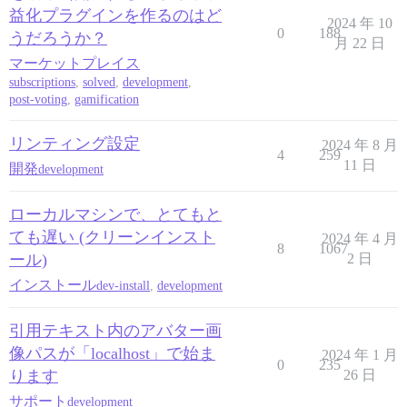
益化プラグインを作るのはど
2024 年 10
0
188
うだろうか？
月 22 日
マーケットプレイス
subscriptions
,
solved
,
development
,
post-voting
,
gamification
リンティング設定
2024 年 8 月
4
259
11 日
開発
development
ローカルマシンで、とてもと
ても遅い (クリーンインスト
2024 年 4 月
8
1067
ール)
2 日
インストール
dev-install
,
development
引用テキスト内のアバター画
像パスが「localhost」で始ま
2024 年 1 月
0
235
ります
26 日
サポート
development