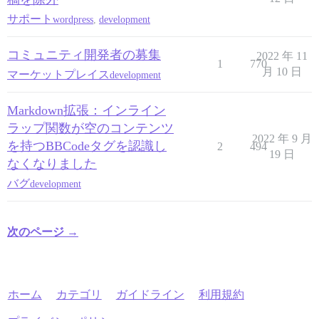
サポート
wordpress
,
development
コミュニティ開発者の募集
2022 年 11
1
770
月 10 日
マーケットプレイス
development
Markdown拡張：インライン
ラップ関数が空のコンテンツ
2022 年 9 月
を持つBBCodeタグを認識し
2
494
19 日
なくなりました
バグ
development
次のページ →
ホーム
カテゴリ
ガイドライン
利用規約