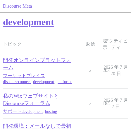
Discourse Meta
development
表
アクティビ
トピック
返信
示
ティ
開発オンラインプラットフォ
ーム
2026 年 7 月
2
203
20 日
マーケットプレイス
discourseconnect
,
development
,
platforms
私のWixウェブサイトと
2026 年 7 月
Discourseフォーラム
3
184
7 日
サポート
development
,
hosting
開発環境：メールなしで最初