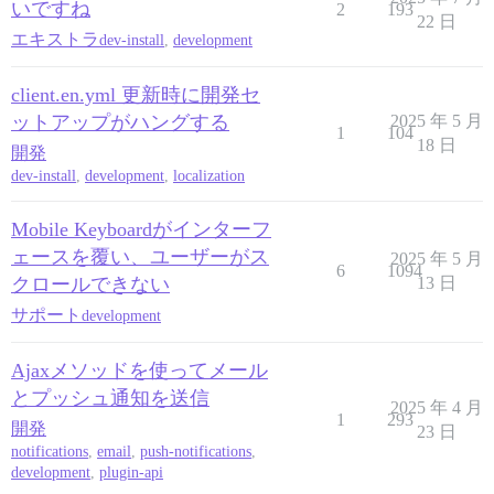
いですね
2
193
22 日
エキストラ
dev-install
,
development
client.en.yml 更新時に開発セ
ットアップがハングする
2025 年 5 月
1
104
18 日
開発
dev-install
,
development
,
localization
Mobile Keyboardがインターフ
ェースを覆い、ユーザーがス
2025 年 5 月
6
1094
クロールできない
13 日
サポート
development
Ajaxメソッドを使ってメール
とプッシュ通知を送信
2025 年 4 月
1
293
開発
23 日
notifications
,
email
,
push-notifications
,
development
,
plugin-api