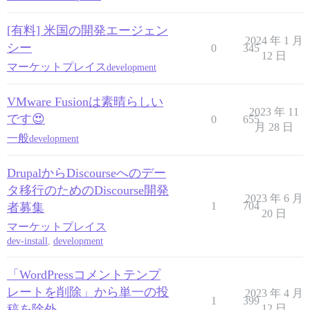
[有料] 米国の開発エージェン
2024 年 1 月
シー
0
345
12 日
マーケットプレイス
development
VMware Fusionは素晴らしい
2023 年 11
です😍
0
655
月 28 日
一般
development
DrupalからDiscourseへのデー
タ移行のためのDiscourse開発
2023 年 6 月
1
704
者募集
20 日
マーケットプレイス
dev-install
,
development
「WordPressコメントテンプ
レートを削除」から単一の投
2023 年 4 月
1
399
稿を除外
12 日