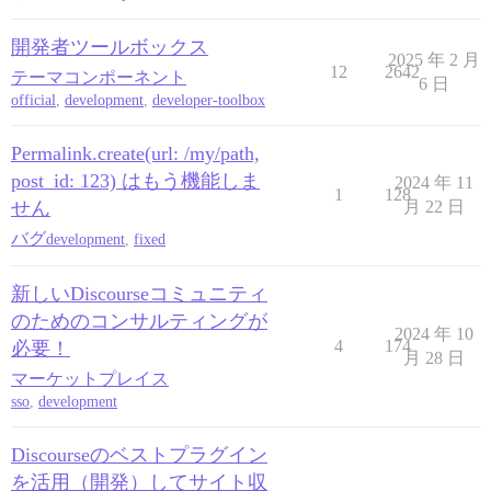
開発者ツールボックス
2025 年 2 月
12
2642
テーマコンポーネント
6 日
official
,
development
,
developer-toolbox
Permalink.create(url: /my/path,
post_id: 123) はもう機能しま
2024 年 11
1
128
せん
月 22 日
バグ
development
,
fixed
新しいDiscourseコミュニティ
のためのコンサルティングが
2024 年 10
4
174
必要！
月 28 日
マーケットプレイス
sso
,
development
Discourseのベストプラグイン
を活用（開発）してサイト収