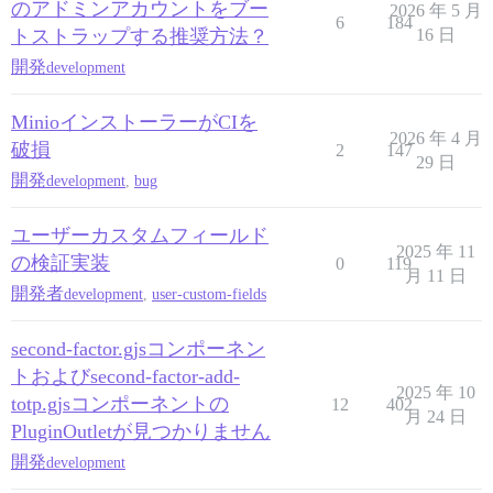
のアドミンアカウントをブー
2026 年 5 月
6
184
トストラップする推奨方法？
16 日
開発
development
MinioインストーラーがCIを
2026 年 4 月
破損
2
147
29 日
開発
development
,
bug
ユーザーカスタムフィールド
2025 年 11
の検証実装
0
119
月 11 日
開発者
development
,
user-custom-fields
second-factor.gjsコンポーネン
トおよびsecond-factor-add-
2025 年 10
totp.gjsコンポーネントの
12
402
月 24 日
PluginOutletが見つかりません
開発
development