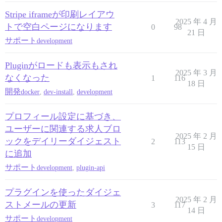
Stripe iframeが印刷レイアウ
2025 年 4 月
トで空白ページになります
0
98
21 日
サポート
development
Pluginがロードも表示もされ
2025 年 3 月
なくなった
1
116
18 日
開発
docker
,
dev-install
,
development
プロフィール設定に基づき、
ユーザーに関連する求人ブロ
2025 年 2 月
ックをデイリーダイジェスト
2
113
15 日
に追加
サポート
development
,
plugin-api
プラグインを使ったダイジェ
2025 年 2 月
ストメールの更新
3
117
14 日
サポート
development