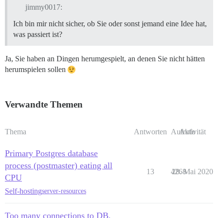
jimmy0017:
Ich bin mir nicht sicher, ob Sie oder sonst jemand eine Idee hat,
was passiert ist?
Ja, Sie haben an Dingen herumgespielt, an denen Sie nicht hätten
herumspielen sollen
Verwandte Themen
Thema
Antworten
Aufrufe
Aktivität
Primary Postgres database
process (postmaster) eating all
13
4268
28. Mai 2020
CPU
Self-hosting
server-resources
Too many connections to DB,