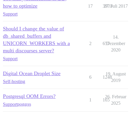
how to optimize
17
3970
27. Juli 2017
Support
Should I change the value of
db_shared_buffers and
14.
UNICORN_WORKERS with a
2
657
Dezember
2020
multi discourses server?
Support
Digital Ocean Droplet Size
19. August
6
1248
2019
Self-hosting
Postgresql OOM Errors?
26. Februar
1
165
2025
Support
postgres