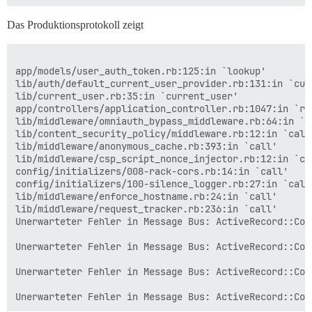
Das Produktionsprotokoll zeigt
app/models/user_auth_token.rb:125:in `lookup'

lib/auth/default_current_user_provider.rb:131:in `curr
lib/current_user.rb:35:in `current_user'

app/controllers/application_controller.rb:1047:in `rat
lib/middleware/omniauth_bypass_middleware.rb:64:in `ca
lib/content_security_policy/middleware.rb:12:in `call'
lib/middleware/anonymous_cache.rb:393:in `call'

lib/middleware/csp_script_nonce_injector.rb:12:in `cal
config/initializers/008-rack-cors.rb:14:in `call'

config/initializers/100-silence_logger.rb:27:in `call'
lib/middleware/enforce_hostname.rb:24:in `call'

lib/middleware/request_tracker.rb:236:in `call'

Unerwarteter Fehler in Message Bus: ActiveRecord::Con
Unerwarteter Fehler in Message Bus: ActiveRecord::Con
Unerwarteter Fehler in Message Bus: ActiveRecord::Con