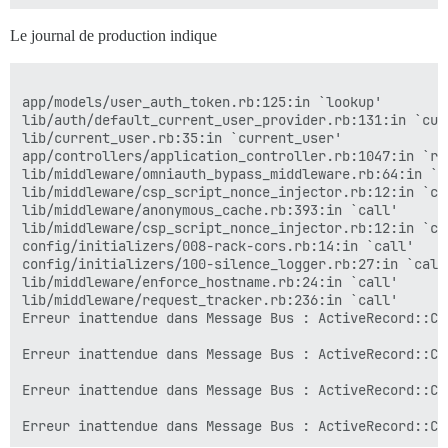
Le journal de production indique
app/models/user_auth_token.rb:125:in `lookup'

lib/auth/default_current_user_provider.rb:131:in `curr
lib/current_user.rb:35:in `current_user'

app/controllers/application_controller.rb:1047:in `rat
lib/middleware/omniauth_bypass_middleware.rb:64:in `ca
lib/middleware/csp_script_nonce_injector.rb:12:in `cal
lib/middleware/anonymous_cache.rb:393:in `call'

lib/middleware/csp_script_nonce_injector.rb:12:in `cal
config/initializers/008-rack-cors.rb:14:in `call'

config/initializers/100-silence_logger.rb:27:in `call'
lib/middleware/enforce_hostname.rb:24:in `call'

lib/middleware/request_tracker.rb:236:in `call'

Erreur inattendue dans Message Bus : ActiveRecord::Co
Erreur inattendue dans Message Bus : ActiveRecord::Co
Erreur inattendue dans Message Bus : ActiveRecord::Co