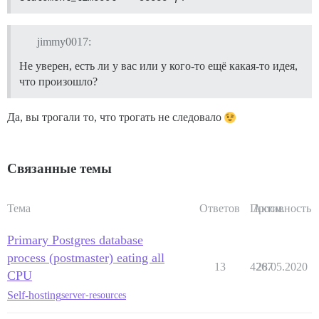
jimmy0017:
Не уверен, есть ли у вас или у кого-то ещё какая-то идея,
что произошло?
Да, вы трогали то, что трогать не следовало
Связанные темы
Тема
Ответов
Просм.
Активность
Primary Postgres database
process (postmaster) eating all
13
4267
28.05.2020
CPU
Self-hosting
server-resources