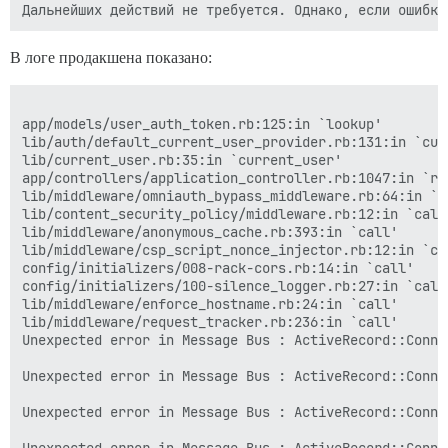
В логе продакшена показано:
app/models/user_auth_token.rb:125:in `lookup'

lib/auth/default_current_user_provider.rb:131:in `curr
lib/current_user.rb:35:in `current_user'

app/controllers/application_controller.rb:1047:in `rat
lib/middleware/omniauth_bypass_middleware.rb:64:in `ca
lib/content_security_policy/middleware.rb:12:in `call'
lib/middleware/anonymous_cache.rb:393:in `call'

lib/middleware/csp_script_nonce_injector.rb:12:in `cal
config/initializers/008-rack-cors.rb:14:in `call'

config/initializers/100-silence_logger.rb:27:in `call'
lib/middleware/enforce_hostname.rb:24:in `call'

lib/middleware/request_tracker.rb:236:in `call'

Unexpected error in Message Bus : ActiveRecord::Conne
Unexpected error in Message Bus : ActiveRecord::Conne
Unexpected error in Message Bus : ActiveRecord::Conne