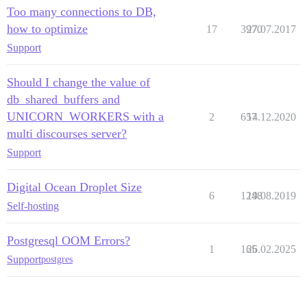
Too many connections to DB,
how to optimize
17
3970
27.07.2017
Support
Should I change the value of
db_shared_buffers and
UNICORN_WORKERS with a
2
657
14.12.2020
multi discourses server?
Support
Digital Ocean Droplet Size
6
1248
19.08.2019
Self-hosting
Postgresql OOM Errors?
1
165
26.02.2025
Support
postgres