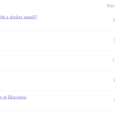
Répo
ith a docker install?
3
1
t of Discourse