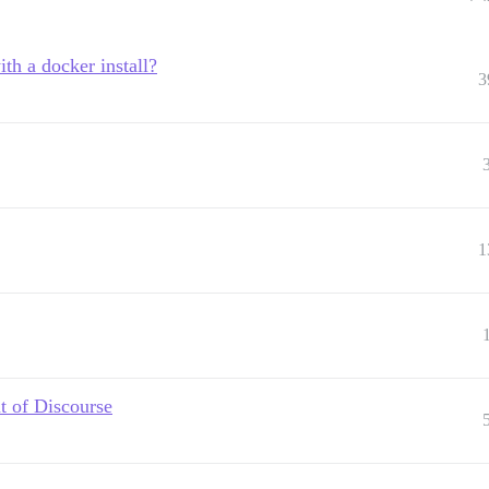
ith a docker install?
3
1
t of Discourse