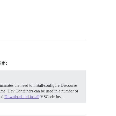
指南：
iminates the need to install/configure Discourse-
 time. Dev Containers can be used in a number of
ted
Download and install
VSCode Ins…