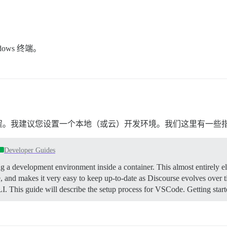
ows 终端。
程。我建议您设置一个本地（或云）开发环境。我们这里有一些
Developer Guides
g a development environment inside a container. This almost entirely el
e, and makes it very easy to keep up-to-date as Discourse evolves over
CLI. This guide will describe the setup process for VSCode.
Getting star