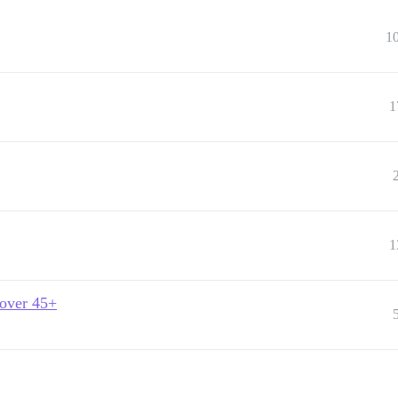
1
1
1
over 45+