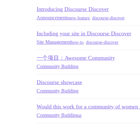
Introducing Discourse Discover
Announcements
new-feature
,
discourse-discover
Including your site in Discourse Discover
Site Management
how-to
,
discourse-discover
一个项目：Awesome Community
Community Building
Discourse showcase
Community Building
Would this work for a community of women 
Community Building
ai