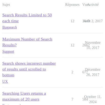
Sujet
Réponses
Vues
Activité
Search Results Limited to 50
each time
12
3449
Août 2, 2017
Bug
search
Maximum Number of Search
Novembre
Results?
12
2662
10, 2017
Support
Search shows incorrect number
of results until scrolled to
Décembre
2
677
bottom
26, 2017
UX
Searching Users returns a
Octobre 11,
maximum of 20 users
7
584
2024