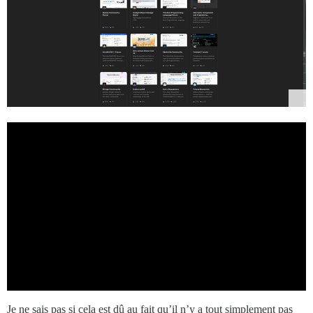
Je ne sais pas si cela est dû au fait qu’il n’y a tout simplement pas