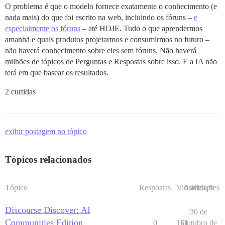
O problema é que o modelo fornece exatamente o conhecimento (e
nada mais) do que foi escrito na web, incluindo os fóruns –
e
especialmente os fóruns
– até HOJE. Tudo o que aprendermos
amanhã e quais produtos projetarmos e consumirmos no futuro –
não haverá conhecimento sobre eles sem fóruns. Não haverá
milhões de tópicos de Perguntas e Respostas sobre isso. E a IA não
terá em que basear os resultados.
2 curtidas
exibir postagem no tópico
Tópicos relacionados
Tópico
Respostas
Visualizações
Atividade
Discourse Discover: AI
30 de
Communities Edition
0
161
Outubro de