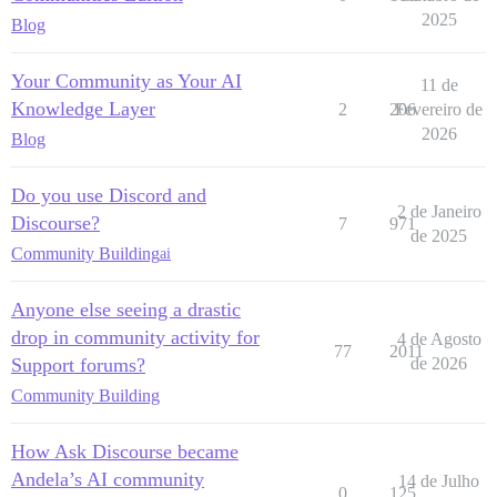
2025
Blog
Your Community as Your AI
11 de
Knowledge Layer
2
206
Fevereiro de
2026
Blog
Do you use Discord and
2 de Janeiro
Discourse?
7
971
de 2025
Community Building
ai
Anyone else seeing a drastic
drop in community activity for
4 de Agosto
77
2011
Support forums?
de 2026
Community Building
How Ask Discourse became
Andela’s AI community
14 de Julho
0
125