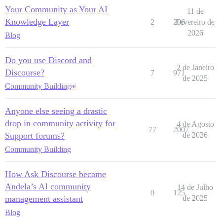
Your Community as Your AI
11 de
Knowledge Layer
2
206
Fevereiro de
2026
Blog
Do you use Discord and
2 de Janeiro
Discourse?
7
971
de 2025
Community Building
ai
Anyone else seeing a drastic
drop in community activity for
4 de Agosto
77
2007
Support forums?
de 2026
Community Building
How Ask Discourse became
Andela’s AI community
14 de Julho
0
125
management assistant
de 2025
Blog