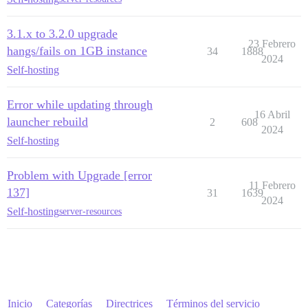
3.1.x to 3.2.0 upgrade
23 Febrero
hangs/fails on 1GB instance
34
1888
2024
Self-hosting
Error while updating through
16 Abril
launcher rebuild
2
608
2024
Self-hosting
Problem with Upgrade [error
11 Febrero
137]
31
1639
2024
Self-hosting
server-resources
Inicio
Categorías
Directrices
Términos del servicio