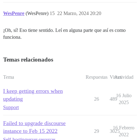
WesPenre
(WesPenre)
15
22 Marzo, 2024 20:20
¡Oh, sí! Eso tiene sentido. Leí en alguna parte que así es como
funciona.
Temas relacionados
Tema
Respuestas
Vistas
Actividad
I keep getting errors when
16 Julio
updating
26
489
2025
Support
Failed to upgrade discourse
16 Febrero
instance to Feb 15 2022
29
3025
2022
Self-hosting
server-resources