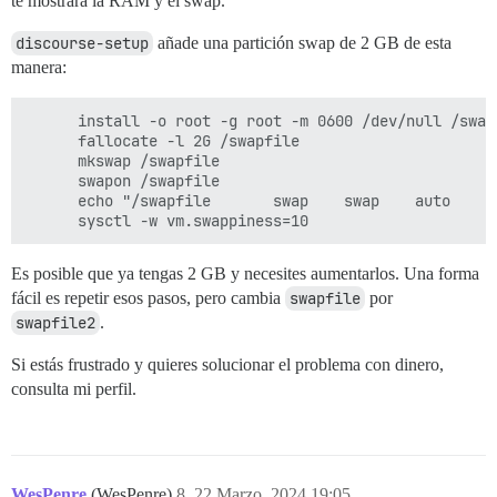
te mostrará la RAM y el swap.
discourse-setup
añade una partición swap de 2 GB de esta
manera:
      install -o root -g root -m 0600 /dev/null /swapf
      fallocate -l 2G /swapfile

      mkswap /swapfile

      swapon /swapfile

      echo "/swapfile       swap    swap    auto     
Es posible que ya tengas 2 GB y necesites aumentarlos. Una forma
fácil es repetir esos pasos, pero cambia
swapfile
por
swapfile2
.
Si estás frustrado y quieres solucionar el problema con dinero,
consulta mi perfil.
WesPenre
(WesPenre)
8
22 Marzo, 2024 19:05