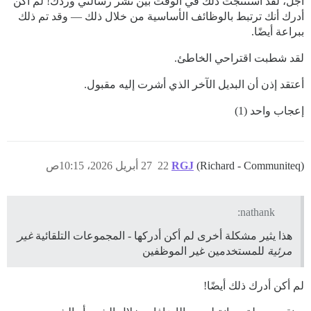
أجل، لقد استنتجت ذلك في الوقت بين نشر رسالتي وردك! لم أكن
أدرك أنك ترتبط بالوظائف الأساسية من خلال ذلك — وقد تم ذلك
ببراعة أيضًا.
لقد شطبت اقتراحي الخاطئ.
أعتقد إذن أن البديل الآخر الذي أشرت إليه مقبول.
إعجاب واحد (1)
(Richard - Communiteq)
RGJ
22
27 أبريل 2026، 10:15ص
nathank:
هذا يثير مشكلة أخرى لم أكن أدركها - المجموعات التلقائية
غير
مرئية
للمستخدمين غير الموظفين
لم أكن أدرك ذلك أيضًا!