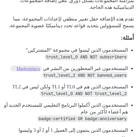
بمزامنة المجموعات بشكل دوري. تلغي إضافة المجموعات
الديناميكية هذه الحاجة.
تقدم هذه الإضافة حقل تعبير منطقي لإعدادات المجموعة، مما
يسمح للمسؤولين بتحديد قواعد تحدد ديناميكيًا عضوية المجموعة.
أمثلة:
المستخدمون الذين ليسوا في مجموعة “المشتركين”
trust_level_0 AND NOT subscribers
المستخدمون غير المحظورين من النشر في
Marketplace
trust_level_2 AND NOT banned_users
المستخدمون الذين هم في TL0 أو TL1 ولكن ليس في TL2
trust_level_0 AND NOT trust_level_2
المستخدمون الذين أكملوا البرنامج التعليمي للمستخدم الجديد أو
هم أعضاء لأكثر من عام
badge:certified OR badge:anniversary
المستخدمون الذين ينتمون إلى العميل 1 أو 2 أو 3 وليسوا
متدربين