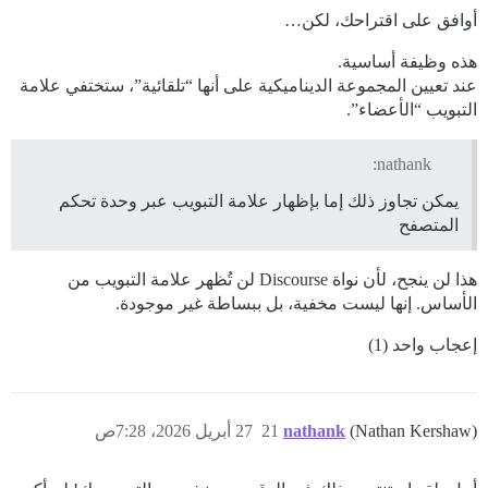
أوافق على اقتراحك، لكن…
هذه وظيفة أساسية.
عند تعيين المجموعة الديناميكية على أنها “تلقائية”، ستختفي علامة
التبويب “الأعضاء”.
nathank:
يمكن تجاوز ذلك إما بإظهار علامة التبويب عبر وحدة تحكم
المتصفح
هذا لن ينجح، لأن نواة Discourse لن تُظهر علامة التبويب من
الأساس. إنها ليست مخفية، بل ببساطة غير موجودة.
إعجاب واحد (1)
(Nathan Kershaw)
nathank
21
27 أبريل 2026، 7:28ص