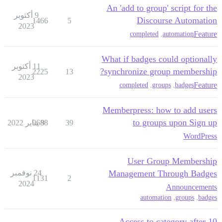
An 'add to group' script for the
9 أكتوبر
Discourse Automation
1466
5
2023
Feature
completed
,
automation
What if badges could optionally
11 أكتوبر
synchronize group membership?
2225
13
2023
Feature
completed
,
groups
,
badges
Memberpress: how to add users
to groups upon Sign up
39
9 يناير 2022
9688
WordPress
User Group Membership
Management Through Badges
24 نوفمبر
1131
2
2024
Announcements
automation
,
groups
,
badges
Access to category after 10