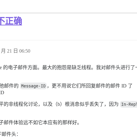
程不正确
 月 21 日 06:50
讨论 Discourse 的电子邮件方面。最大的抱怨是缺乏线程。我对邮件头
他邮件的
Message-ID
，更不用说它们所回复邮件的邮件 ID 了
D
平的非线程化讨论，以及（b）根消息似乎丢失了，因为
In-Rep
得电子邮件体验远不如它本应有的那样好。
下邮件头：