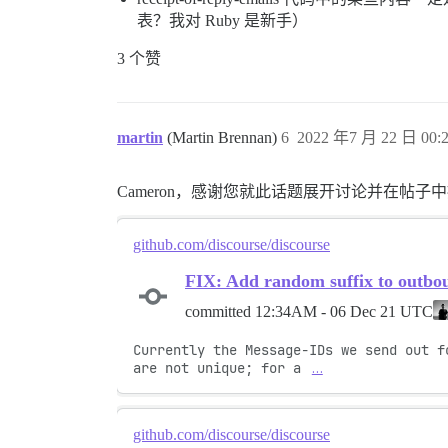
表？我对 Ruby 是新手）
3 个赞
martin
(Martin Brennan)
6
2022 年7 月 22 日 00:
Cameron，感谢您就此话题展开讨论并在帖
github.com/discourse/discourse
FIX: Add random suffix to outbo
committed
12:34AM - 06 Dec 21 UTC
Currently the Message-IDs we send out fo
are not unique; for a 
…
github.com/discourse/discourse