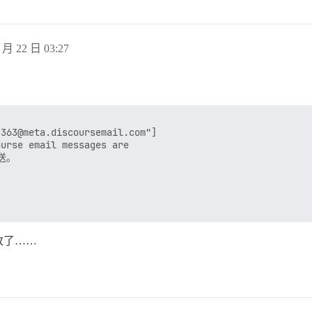
 月 22 日 03:27
363@meta.discoursemail.com"]

rse email messages are

送。

改了……