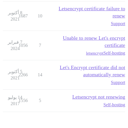
Letsencrypt certificate failure to
8 أكتوبر
renew
1687
10
2021
Support
Unable to renew Let's encrypt
7 فبراير
certificate
1056
7
2024
Self-hosting
letsencrypt
Let's Encrypt certificate did not
5 أكتوبر
automatically renew
2266
14
2021
Support
Letsencrypt not renewing
14 يوليو
1556
5
2017
Self-hosting