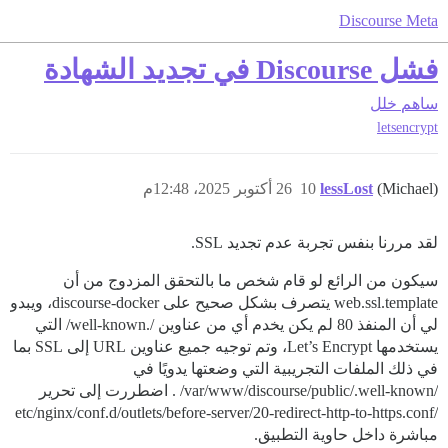
Discourse Meta
فشل Discourse في تجديد الشهادة
ساهم
خلل
letsencrypt
(Michael)
lessLost
10
26 أكتوبر 2025، 12:48م
لقد مررنا بنفس تجربة عدم تجديد SSL.
سيكون من الرائع لو قام شخص ما بالتحقق المزدوج من أن
web.ssl.template يتصرف بشكل صحيح على discourse-docker، ويبدو
لي أن المنفذ 80 لم يكن يخدم أي من عناوين /.well-known/ التي
يستخدمها Let’s Encrypt، وتم توجيه جميع عناوين URL إلى SSL بما
في ذلك الملفات التجريبية التي وضعتها يدويًا في
/var/www/discourse/public/.well-known/ . اضطررت إلى تحرير
/etc/nginx/conf.d/outlets/before-server/20-redirect-http-to-https.conf
مباشرة داخل حاوية التطبيق.