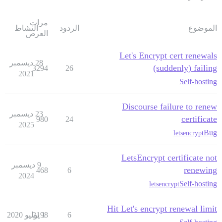
مرات
الموضوع
الردود
النشاط
العرض
Let's Encrypt cert renewals
28 ديسمبر
(suddenly) failing
3294
26
2021
Self-hosting
Discourse failure to renew
23 ديسمبر
certificate
980
24
2025
Bug
letsencrypt
LetsEncrypt certificate not
9 ديسمبر
renewing
468
6
2024
Self-hosting
letsencrypt
Hit Let's encrypt renewal limit
6
1 يوليو 2020
2198