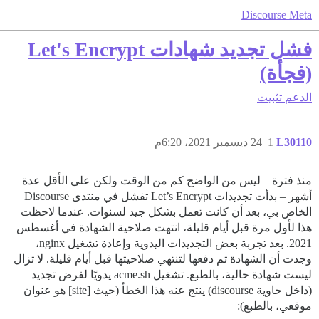
Discourse Meta
فشل تجديد شهادات Let's Encrypt
(فجأة)
الدعم
تثبيت
L30110
1
24 ديسمبر 2021، 6:20م
منذ فترة – ليس من الواضح كم من الوقت ولكن على الأقل عدة
أشهر – بدأت تجديدات Let’s Encrypt تفشل في منتدى Discourse
الخاص بي، بعد أن كانت تعمل بشكل جيد لسنوات. عندما لاحظت
هذا لأول مرة قبل أيام قليلة، انتهت صلاحية الشهادة في أغسطس
2021. بعد تجربة بعض التجديدات اليدوية وإعادة تشغيل nginx،
وجدت أن الشهادة تم دفعها لتنتهي صلاحيتها قبل أيام قليلة. لا تزال
ليست شهادة حالية، بالطبع. تشغيل acme.sh يدويًا لفرض تجديد
(داخل حاوية discourse) ينتج عنه هذا الخطأ (حيث [site] هو عنوان
موقعي، بالطبع):