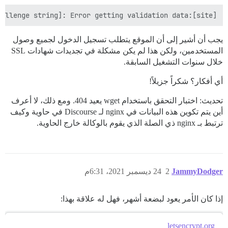
[site]:Verify error:Fetching http://[site]/.well-known/acme-challenge/[long alpha challenge string]: Error getting validation data

يجب أن أشير إلى أن الموقع يتطلب تسجيل الدخول لجميع وصول
المستخدمين، ولكن هذا لم يكن مشكلة في تجديدات شهادات SSL
خلال سنوات التشغيل السابقة.
أي أفكار؟ شكراً جزيلاً!
تحديث: اختبار التحقق باستخدام wget يعيد 404. ومع ذلك، لا أعرف
أين يتم تكوين هذه البيانات في nginx لـ Discourse في حاوية وكيف
ترتبط بـ nginx ذي الصلة الذي يقوم بالوكالة خارج الحاوية.
JammyDodger
2
24 ديسمبر 2021، 6:31م
إذا كان الأمر يعود لبضعة أشهر، فهل له علاقة بهذا:
letsencrypt.org