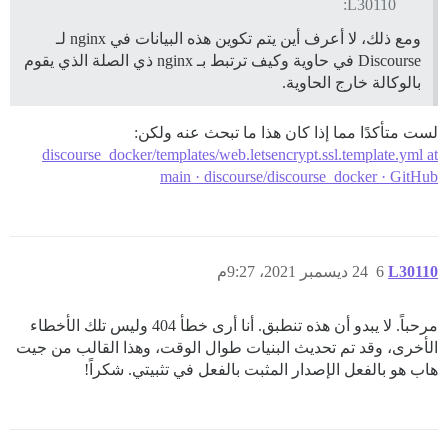
L30110:
ومع ذلك، لا أعرف أين يتم تكوين هذه البيانات في nginx لـ
Discourse في حاوية وكيف ترتبط بـ nginx ذي الصلة الذي يقوم
بالوكالة خارج الحاوية.
لست متأكدًا مما إذا كان هذا ما تبحث عنه ولكن:
discourse_docker/templates/web.letsencrypt.ssl.template.yml at
main · discourse/discourse_docker · GitHub
L30110
6
24 ديسمبر 2021، 9:27م
مرحباً. لا يبدو أن هذه تنطبق. أنا أرى خطأ 404 وليس تلك الأخطاء
الأخرى، وقد تم تحديث البنيات طوال الوقت، وهذا القالب من جيت
هاب هو بالفعل الإصدار المثبت بالفعل في تثبيتي. شكراً!