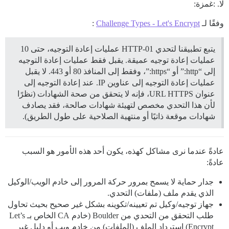
لا. :غمزة:
وفقًا لـ
Challenge Types - Let's Encrypt
:
يتبع تطبيقنا لتحدي HTTP-01 عمليات إعادة التوجيه، حتى 10
عمليات إعادة توجيه عميقة. يقبل فقط عمليات إعادة التوجيه
إلى “http:” أو “https:”، وفقط إلى المنافذ 80 أو 443. لا يقبل
عمليات إعادة التوجيه إلى عناوين IP. عند إعادة التوجيه إلى
عنوان URL HTTPS، فإنه لا يتحقق من صحة الشهادات (نظرًا
لأن هذا التحدي مخصص لتهيئة شهادات صالحة، فقد يصادف
شهادات موقعة ذاتيًا أو منتهية الصلاحية على طول الطريق).
عادةً عندما نرى مشاكل كهذه، يكون أحد هذه الأمور هو السبب
عادةً:
جدار حماية لا يسمح بمرور حركة المرور إلى خادم الويب/الوكيل
الذي يقدم ملف (ملفات) التحدي.
جهاز توجيه/وكيل تم تعيينه/تكوينه بشكل غير صحيح بحيث تحاول
طلب التحقق من التحدي من Boulder (خادم CA الخاص بـ Let’s
Encrypt) استرداد الملف (الملفات) من خادم ويب أو دليل غير