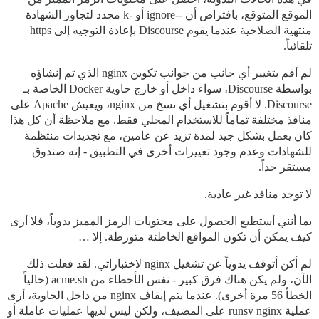
الموقع المتوقع، بافتراض أن --ignore أو -k محدد لتجاوز الشهادة
منتهية الصلاحية عندما يقوم Discourse بإعادة التوجيه إلى https
تلقائياً.
لم أقم بتغيير أي جانب من جوانب تكوين nginx الذي تم إنشاؤه
بواسطة Discourse، سواء داخل أو خارج حاوية Docker الخاصة بـ
Discourse. لا أقوم بتشغيل أي نسخ من nginx، ويعيش Apache على
منافذ مختلفة تماماً للاستخدام المحلي فقط. مع ملاحظة أن كل هذا
كان يعمل بشكل جيد لمدة تزيد عن عامين، مع تجديدات منتظمة
للشهادات وعدم وجود تغييرات أخرى في التطبيق - إنه صندوق
مستقر جداً.
لا توجد منافذ غير عادية.
بما أنني أستطيع الحصول على محتويات الرمز المميز يدوياً، فلا أرى
كيف يمكن أن تكون المواقع الخاطئة متورطة. إلا …
لم أكن أتوقف يدوياً عن تشغيل nginx لاختباراتي. لقد فعلت ذلك
الآن، ولم يكن هناك فرق كبير - نفس الأخطاء من acme.sh (حالياً
الخطأ 56 مرة أخرى). عندما يتم إيقاف nginx من داخل الحاوية، أرى
عملية runsv nginx على المضيف، ولكن ليس لديها عمليات عاملة أو