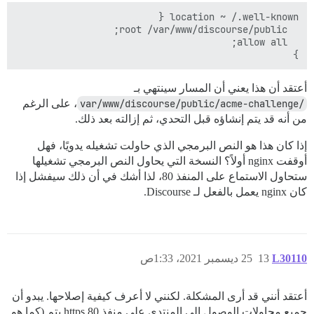
}

أعتقد أن هذا يعني أن المسار سينتهي بـ
/var/www/discourse/public/acme-challenge
، على الرغم
من أنه قد يتم إنشاؤه قبل التحدي، ثم إزالته بعد ذلك.
إذا كان هذا هو النص البرمجي الذي حاولت تشغيله يدويًا، فهل
أوقفت nginx أولاً؟ النسخة التي يحاول النص البرمجي تشغيلها
ستحاول الاستماع على المنفذ 80، لذا أشك في أن ذلك سيفشل إذا
كان nginx يعمل بالفعل لـ Discourse.
L30110
13
25 ديسمبر 2021، 1:33ص
أعتقد أنني قد أرى المشكلة. لكنني لا أعرف كيفية إصلاحها. يبدو أن
جميع محاولات الوصول إلى المنتدى على منفذ https 80 يتم (كما هو