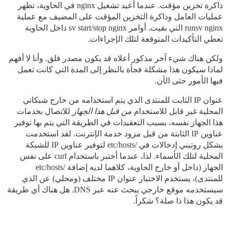
ذاكرة تخزين مؤقت. عندما أعيد تشغيل nginx في الحاوية، تظهر
عمليات العامل وذاكرة التخزين المؤقت على المضيف مع عملية
runsv nginx التي بقيت. أوامر sv start/stop nginx داخل الحاوية
تعطي التأكيدات المتوقعة لتلك الإجراءات.
ولكن هناك شيء آخر مذكور أعلاه قد يكون مصدر قلق. وأنا لا أفهم
لماذا سيكون هذا مشكلة فجأة بالنظر إلى المدة التي كانت تعمل
فيها الأمور حتى الآن.
عنوان IP الثابت للمنتدى الذي يتم استخدامه من خارج شبكاتي
المحلية غير قابل للاستخدام
من قبل هذا الجهاز
للاتصال بخدمات
هذا الجهاز نفسه، بسبب التعقيدات في الطريقة التي يتم بها توفير
عناوين IP الثابتة من قبل مزود خدمة الإنترنت. لقد استخدمت
بشكل روتيني إدخالات في /etc/hosts لتوفير عناوين IP للشبكة
المحلية لتلك الأسماء. لذا، عندما أختبر باستخدام curl على نفس
الجهاز (داخل أو خارج الحاوية، كلاهما لديه إضافة /etc/hosts
للمنتدى)، يستخدم الاختبار عنوان IP مختلف (ومحلي) عن الذي
سيستخدمه موقع خارجي يبحث عنه عبر DNS. هل هناك أي طريقة
قد يكون هذا ذا صلة؟ شكراً.