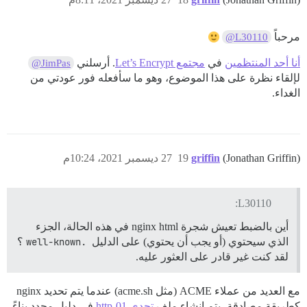
مرحباً
@L30110
أنا أحد المنتظمين
في
مجتمع Let’s Encrypt
. أرسلني
@JimPas
لإلقاء نظرة على هذا الموضوع، وهو ما سأفعله فور عودتي من
الغداء.
(Jonathan Griffin)
griffin
19
27 ديسمبر 2021، 10:24م
L30110:
أين بالضبط تعيش شجرة nginx html في هذه الحالة، الجزء
الذي سيحتوي (أو يجب أن يحتوي) على الدليل
.well-known
؟
لقد كنت غير قادر على العثور عليه.
مع العديد من عملاء ACME (مثل acme.sh) عندما يتم تحديد nginx
كطريقة مصادقة، يتم إنشاء ملف
تحدي http-01
في دليل محدد بناءً