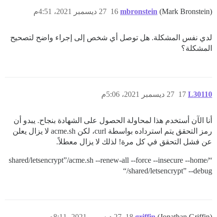
(Mark Bronstein)
mbronstein
16
27 ديسمبر 2021، 4:51م
لدي نفس المشكلة. هل توصل أي شخص إلى إجراء واضح لتصحيح
المشكلة؟
L30110
17
27 ديسمبر 2021، 5:06م
أنا الآن أستخدم هذا لمحاولة الحصول على الشهادة بنجاح. يبدو أن
رمز التحقق يتم استرداده بواسطة curl، لكن acme.sh لا يزال يعلن
عن فشل التحقق في كل مرة! لذلك لا يزال معطلاً.
“/shared/letsencrypt”/acme.sh --renew-all --force --insecure --home
“/shared/letsencrypt” --debug
(Jonathan Griffin)
griffin
18
27 ديسمبر 2021، 8:11م