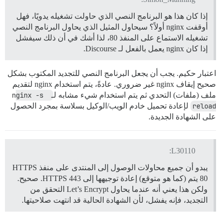
إذا كان هذا هو البرنامج النصي الذي حاولت تشغيله يدويًا، فهل
أوقفت nginx أولاً؟ سيحاول المثيل الذي يحاول البرنامج النصي
تشغيله الاستماع على المنفذ 80، لذا أشك في أن ذلك سيفشل
إذا كان nginx يعمل بالفعل لـ Discourse.
اعتبار حكيم. يجب أن يجعل البرنامج النصي للتجديد المكتوب بشكل
صحيح إيقاف nginx غير ضروري. عادةً، يتم استخدام nginx لتقديم
ملف (ملفات) التحدي ثم يتم استخدام شيء مشابه لـ
nginx -s 
reload
لإعادة تحميل خادم الويب/الوكيل بسلاسة بمجرد الحصول
على الشهادة الجديدة.
L30110:
يبدو أن جميع محاولات الوصول إلى المنتدى على منفذ HTTPS
80 يتم (كما هو متوقع) إعادة توجيهها إلى HTTPS 443. صحيح.
ولكن هذا يعني أنه عندما يحاول Let’s Encrypt التحقق من
التجديد، فإنه يفشل، لأن الشهادة الحالية قد انتهت صلاحيتها.