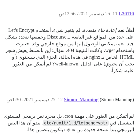
L30110
11
25 ديسمبر 2021، 12:56ص
أهلاً، نعم
إعادة بناء متعددة
. لم يتغير شيء. أستخدم Let’s Encrypt
على عدد من المواقع غير التابعة لـ Discourse وجميعها تتجدد بشكل
جيد. نعم، يمكنني الوصول إليها من موقع خارجي وقد اختبرت
باستخدام wget، وكانت النتيجة 404. سؤال: أين بالضبط يعيش شجر
HTML الخاص بـ nginx في هذه الحالة، الجزء الذي سيحتوي (أو
يجب أن يحتوي) على الدليل .well-known؟ لم أتمكن من العثور
عليه. شكراً.
(Simon Manning)
Simon_Manning
12
25 ديسمبر 2021، 1:30ص
لم أتمكن من العثور على مهمة cron، بل مجرد نص برمجي لمستوى
التشغيل في
/etc/runit/1.d/letsencrypt
. يبدو أن هذا النص
البرمجي يبدأ نسخة جديدة من nginx بتكوين يتضمن هذا: