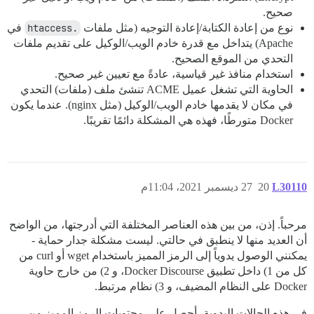
صحيح.
نوع من إعادة الكتابة/إعادة التوجيه (مثل ملفات
.htaccess
في
Apache) يتداخل مع قدرة خادم الويب/الوكيل على تقديم ملفات
التحدي من الموقع الصحيح.
استخدام منافذ غير قياسية، عادةً مع تعيين غير صحيح.
الحاوية التي تشغل عميل ACME تنشئ ملف (ملفات) التحدي
في مكان لا يقدمها خادم الويب/الوكيل (مثل nginx). عندما يكون
Docker متورطًا، فهذه هي المشكلة دائمًا تقريبًا.
L30110
20
27 ديسمبر 2021، 11:04م
مرحباً. إذن، من بين هذه العناصر المختلفة التي أدرجتها، من الواضح
أن العديد منها لا ينطبق في حالتي. ليست مشكلة جدار حماية -
يمكنني الوصول يدوياً إلى الرمز المميز باستخدام wget أو curl من
كل من 1) داخل تطبيق Docker Discourse، و 2) من خارج حاوية
Docker على النظام المضيف، و 3) نظام مرتبط.
في هذه الحالات اليدوية، أحصل على محتويات الرمز المميز من