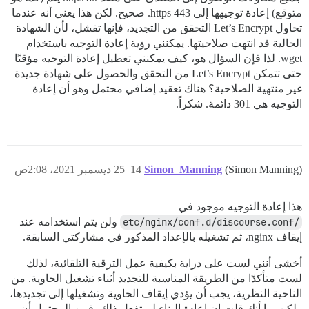
متوقع) إعادة توجيهها إلى https 443. صحيح. لكن هذا يعني أنه عندما
تحاول Let’s Encrypt التحقق من التجديد، فإنها تفشل، لأن الشهادة
الحالية قد انتهت صلاحيتها. يمكنني رؤية إعادة التوجيه باستخدام
wget. لذا فإن السؤال هو، كيف يمكنني تعطيل إعادة التوجيه مؤقتًا
حتى تتمكن Let’s Encrypt من التحقق والحصول على شهادة جديدة
غير منتهية الصلاحية؟ هناك تعقيد إضافي محتمل وهو أن إعادة
التوجيه هي 301 دائمة. شكراً.
(Simon Manning)
Simon_Manning
14
25 ديسمبر 2021، 2:08ص
هذا إعادة التوجيه موجود في
/etc/nginx/conf.d/discourse.conf
ولن يتم استخدامه عند
إيقاف nginx، ثم تشغيله بالإعداد المذكور في مشاركتي السابقة.
أخشى أنني لست على دراية بكيفية عمل الترقية التلقائية، لذلك
لست متأكدًا من الطريقة المناسبة للتجديد أثناء تشغيل الحاوية. من
الناحية النظرية، يجب أن يؤدي إيقاف الحاوية وتشغيلها إلى تجديدها،
ولكن بما أنك قلت إن إعادة البناء لم تفعل ذلك، فمن المحتمل أن