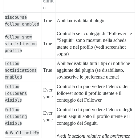
efinit
o
discourse
True
Abilita/disabilita il plugin
follow enabled
Controlla se i conteggi di “Follower” e
follow show
“Seguiti” sono mostrati nella scheda
statistics on
True
utente e nel profilo (vedi screenshot
profile
sopra)
follow
Abilita/disabilita tutti i tipi di notifiche
notifications
True
aggiunte dal plugin (se disabilitato,
enabled
sovrascrive le preferenze utente)
follow
Controlla chi può vedere l’elenco dei
Ever
followers
follower sotto il profilo utente e il
yone
visible
conteggio dei Follower
follow
Controlla chi può vedere l’elenco degli
Ever
following
utenti seguiti sotto il profilo utente e il
yone
visible
conteggio dei Seguiti
default notify
(vedi le sezioni relative alle preferenze