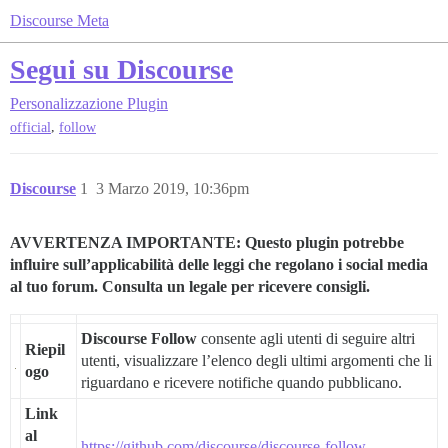
Discourse Meta
Segui su Discourse
Personalizzazione
Plugin
,
official
follow
Discourse
1
3 Marzo 2019, 10:36pm
AVVERTENZA IMPORTANTE: Questo plugin potrebbe
influire sull’applicabilità delle leggi che regolano i social media
al tuo forum. Consulta un legale per ricevere consigli.
Discourse Follow
consente agli utenti di seguire altri
Riepil
utenti, visualizzare l’elenco degli ultimi argomenti che li
ogo
riguardano e ricevere notifiche quando pubblicano.
Link
al
https://github.com/discourse/discourse-follow