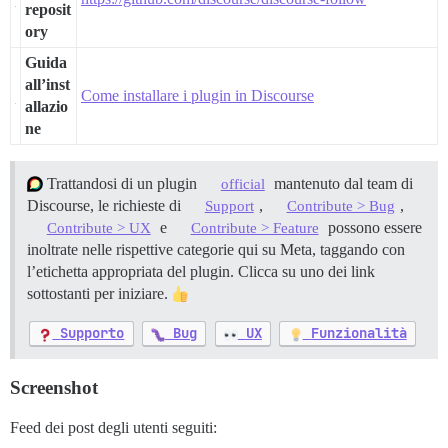
reposit
ory
Guida
all’inst
Come installare i plugin in Discourse
allazio
ne
Trattandosi di un plugin
mantenuto dal team di
official
Discourse, le richieste di
,
,
Support
Contribute > Bug
e
possono essere
Contribute > UX
Contribute > Feature
inoltrate nelle rispettive categorie qui su Meta, taggando con
l’etichetta appropriata del plugin. Clicca su uno dei link
sottostanti per iniziare.
Supporto
Bug
UX
Funzionalità
Screenshot
Feed dei post degli utenti seguiti: