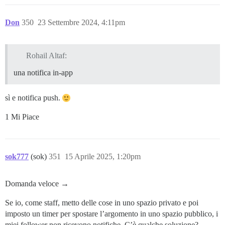
Don
350
23 Settembre 2024, 4:11pm
Rohail Altaf:
una notifica in-app
sì e notifica push.
1 Mi Piace
sok777
(sok)
351
15 Aprile 2025, 1:20pm
Domanda veloce →
Se io, come staff, metto delle cose in uno spazio privato e poi
imposto un timer per spostare l’argomento in uno spazio pubblico, i
miei follower non ricevono notifiche. C’è qualche soluzione?