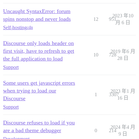
Uncaught SyntaxError: forum
2023 年10
spins nonstop and never loads
12
951
月 6 日
Self-hosting
cdn
Discourse only loads header on
first visit, have to refresh to get
2019 年6 月
10
728
the full application to load
28 日
Support
Some users get javascript errors
when trying to load our
2023 年1 月
1
3307
Discourse
16 日
Support
Discourse refuses to load if you
2024 年4 月
are a bad theme debugger
0
214
9 日
Development