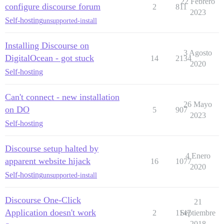
22 Febrero
configure discourse forum
2
811
2023
Self-hosting
unsupported-install
Installing Discourse on
3 Agosto
DigitalOcean - got stuck
14
2134
2020
Self-hosting
Can't connect - new installation
26 Mayo
on DO
5
907
2023
Self-hosting
Discourse setup halted by
4 Enero
apparent website hijack
16
1077
2020
Self-hosting
unsupported-install
Discourse One-Click
21
Application doesn't work
2
1147
Septiembre
2018