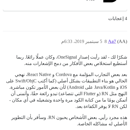
4 إعجابات
(AA)
Aa7
8
5 سبتمبر 2019، 6:33م
شكرًا لك - لقد رأيت إصدار OneSignal، وكان عملًا رائعًا. ربما
أستطيع استخلاص بعض الأفكار من دمج الإشعارات منه.
بعد بعض التجارب المؤلمة مع Cordova و React Native، نهجي
الحالي هو بناء التطبيقات بشكل أصلي (كما أكتب Swift/ObjC على
iOS و Java/Kotlin على Android) لأن بعض الأمور تكون مباشرة.
النهج مثل RN (و Flutter التي تتصاعد) تبدو رائعة حقًا، وأتمنى أن
أتمكن يومًا ما من كتابة الكود مرة واحدة وتشغيله في أي مكان -
لكن RN لا يوفر الكفاءة بعد.
هذه مجرد رأيي. بعض الأشخاص يحبون RN. وسأقر بأن التطوير
الأصلي له مشاكله الخاصة.