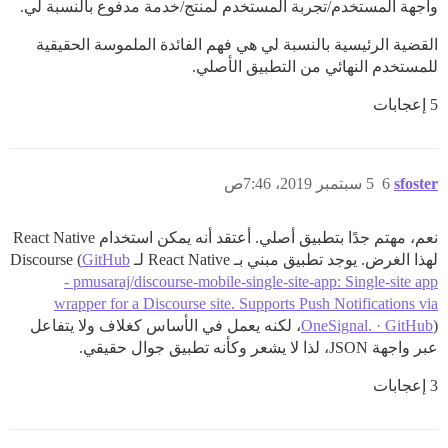
واجهة المستخدم/تجربة المستخدم لمنتج/خدمة مدفوع بالنسبة لي.
القضية الرئيسية بالنسبة لي هي فهم الفائدة الملموسة الحقيقية
للمستخدم النهائي من التطبيق الأصلي.
5 إعجابات
sfoster
6
5 سبتمبر 2019، 7:46ص
نعم، مهتم جدًا بتطبيق أصلي. أعتقد أنه يمكن استخدام React Native
لهذا الغرض. يوجد تطبيق مبني بـ React Native لـ Discourse (
GitHub
- pmusaraj/discourse-mobile-single-site-app: Single-site app
wrapper for a Discourse site. Supports Push Notifications via
OneSignal. · GitHub
)، لكنه يعمل في الأساس كغلاف ولا يتفاعل
عبر واجهة JSON، لذا لا يشعر وكأنه تطبيق جوال حقيقي.
3 إعجابات