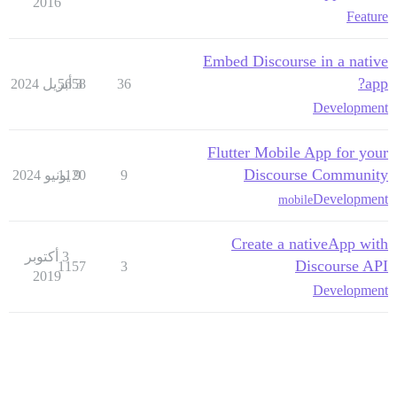
2016
Feature
Embed Discourse in a native
app?
36
3 أبريل 2024
5658
Development
Flutter Mobile App for your
Discourse Community
9
9 يونيو 2024
1120
Development
mobile
Create a nativeApp with
3 أكتوبر
Discourse API
1157
3
2019
Development