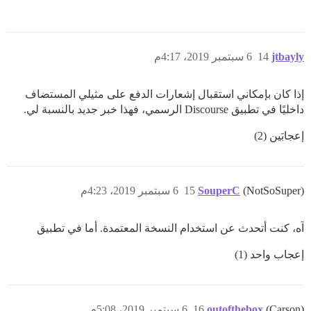
jtbayly
14
6 سبتمبر 2019، 4:17م
إذا كان بإمكاني استقبال إشعارات الدفع على مثيلي المستضاف
داخليًا في تطبيق Discourse الرسمي، فهذا خبر جديد بالنسبة لي.
إعجابَين (2)
(NotSoSuper)
SouperC
15
6 سبتمبر 2019، 4:23م
آه، كنت أتحدث عن استخدام النسخة المعتمدة. أما في تطبيق
إعجاب واحد (1)
(Carson)
outofthebox
16
6 سبتمبر 2019، 5:08م