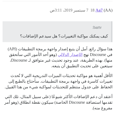
(AA)
Aa7
18
7 سبتمبر 2019، 3:11ص
bartv:
كيف يمكنك مواكبة التغييرات؟ هل سيدعم الإضافات؟
هذا سؤال رائع. آمل أن يتبع إصدار واجهة برمجة التطبيقات (API)
في Discourse نهج
الإصدار الدلالي
(وهو أحد الأمور التي سأتحقق
منها). بهذه الطريقة، عند وجود تحديث غير متوافق لـ Discourse،
سيتعين على تحديث التطبيق أن يتبعه.
الأقل أهمية هو مواكبة تحديثات الميزات التدريجية التي لا تُحدث
تغييرات كاسرة في واجهة برمجة التطبيقات. سأحتاج بالطبع إلى
الحفاظ على جدول منتظم للتحديثات لمواكبة شيء من هذا القبيل.
أعتقد أن دعم الإضافات الأكثر شيوعًا (على سبيل المثال، تلك التي
تقدمها استضافة Discourse الخاصة) سيكون نقطة انطلاق (وهو أمر
مفروغ منه).