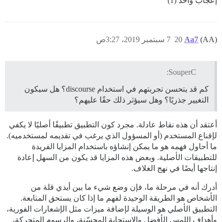
إعجاب واحد (1)
(AA)
Aa7
20
7 سبتمبر 2019، 3:27ص
SouperC:
كم قد يتحسن تجربتهم في استخدام discourse؟ هل سيكون
التغيير جذريًا؟ وهل سيؤثر ذلك حقًا عليهم؟
أعتقد أن هذه نقاط عادلة. مجرد كون التطبيق تطبيقًا أصليًا لا يكفي
لإقناع المستخدم (أو المسؤول الذي يرغب في تقديمه لمستخدميه).
ما أحاول فهمه هو ما يمكن إنشاؤه باستخدام المزايا الفريدة
للتطبيقات الأصلية. وبعض هذه المزايا قد يكون من السهل إعادة
إنتاجها أيضًا في نهج الغلاف.
أدرك أنه في مرحلة ما، فإن وضع شيء ما بين أيدي قلة من
الأشخاص هو الطريقة الوحيدة لفهم ما إذا كان يستحق المتابعة.
التطبيق الأصلي هو الوسيلة لإضافة ميزات مثل الإشعارات الفورية،
وأهداف اللمس الأفضل والاستجابة المحسّنة، والرسوم المتحركة،