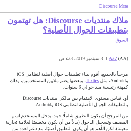
Discourse Meta
ملاك منتديات Discourse: هل تهتمون
بتطبيقات الجوال الأصلية؟
السوق
(AA)
Aa7
1
3 سبتمبر 2019، 5:23ص
مرحباً بالجميع، أقوم ببناء تطبيقات جوال أصلية لنظامي iOS
وAndroid، مثل
Texties
، وبعضها يضم ملايين المستخدمين، وذلك
كمهنة رئيسية منذ حوالي 6 سنوات.
أود قياس مستوى الاهتمام بين مالكي منتديات Discourse
بالتطبيقات الجوال الأصلية لنظامي iOS وAndroid.
من المرجح أن يكون التطبيق شاملًا حيث يدخل المستخدم اسم
المضيف وتسجيل الدخول (بدلاً من أن يكون مخصصًا لعلامة تجارية
معينة). لكن الأهم هو أن يكون التطبيق أصليًا، مع دعم لعدد من