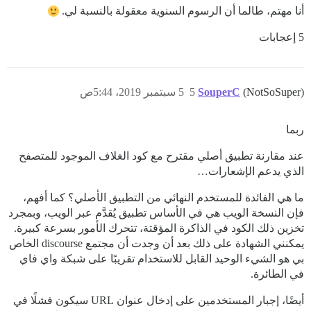
أنا مهتم، طالما أن الرسوم السنوية معقولة بالنسبة لي.
5 إعجابات
(NotSoSuper)
SouperC
5
5 سبتمبر 2019، 5:44ص
ربما
عند مقارنة تطبيق أصلي مقترح مع كود الغلاف الموجود للمتصفح
الذي يدعم الإشعارات…
ما هي الفائدة للمستخدم النهائي من التطبيق الأصلي؟ كما أفهم،
فإن النسخة الويب هي في الأساس تطبيق يُقدَّم عبر الويب، وبمجرد
تخزين ذلك الكود في الذاكرة المؤقتة، تتحرك الأمور بسرعة كبيرة.
يمكنني الشهادة على ذلك بعد أن وجدت أن مجتمع discourse الخاص
بي هو الشيء الوحيد القابل للاستخدام تقريبًا على شبكة واي فاي
في الطائرة.
أيضًا، إجبار المستخدمين على إدخال عنوان URL سيكون فشلًا في