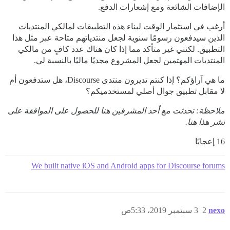
الإضافات الشائعة ومع إشعارات الدفع.
أرغب في استثمار الوقت لبناء هذه التطبيقات لمالكي المنتديات
الذين سيدفعون رسومًا سنوية لجعل منتدياتهم متاحة عبر مثل هذا
التطبيق. لكنني غير متأكد مما إذا كان هناك عدد كافٍ من مالكي
المنتديات المهتمين لجعل المشروع مجديًا ماليًا بالنسبة لي.
ما هي آراؤكم؟ إذا كنتم تديرون منتدى Discourse، هل ستدفعون أم
لا مقابل تطبيق جوال أصلي لمستخدميكم؟
ملاحظة: تحدثت مع أحد المشرفين هنا للحصول على الموافقة على
نشر هذا هنا.
16 إعجابًا
We built native iOS and Android apps for Discourse forums
nexo
2
3 سبتمبر 2019، 5:33ص