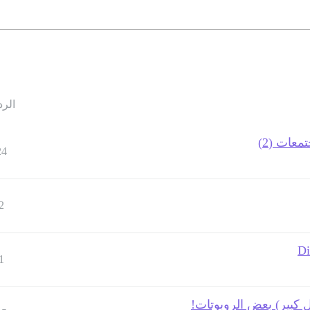
الرد
عات (2)
24
2
1