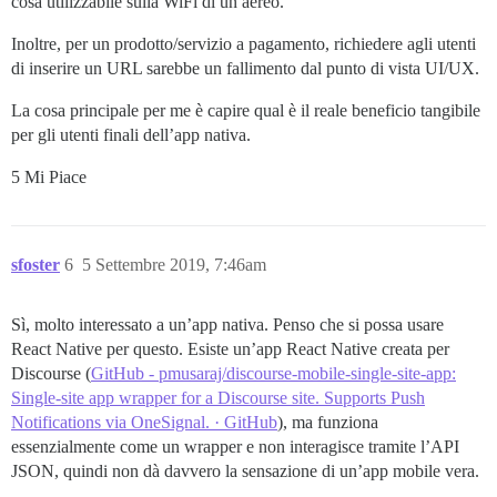
cosa utilizzabile sulla WiFi di un aereo.
Inoltre, per un prodotto/servizio a pagamento, richiedere agli utenti
di inserire un URL sarebbe un fallimento dal punto di vista UI/UX.
La cosa principale per me è capire qual è il reale beneficio tangibile
per gli utenti finali dell’app nativa.
5 Mi Piace
sfoster
6
5 Settembre 2019, 7:46am
Sì, molto interessato a un’app nativa. Penso che si possa usare
React Native per questo. Esiste un’app React Native creata per
Discourse (
GitHub - pmusaraj/discourse-mobile-single-site-app:
Single-site app wrapper for a Discourse site. Supports Push
Notifications via OneSignal. · GitHub
), ma funziona
essenzialmente come un wrapper e non interagisce tramite l’API
JSON, quindi non dà davvero la sensazione di un’app mobile vera.