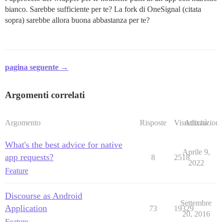
bianco. Sarebbe sufficiente per te? La fork di OneSignal (citata
sopra) sarebbe allora buona abbastanza per te?
pagina seguente →
Argomenti correlati
Argomento
Risposte
Visualizzazioni
Attività
What's the best advice for native
Aprile 9,
app requests?
8
2518
2022
Feature
Discourse as Android
Settembre
Application
73
19329
20, 2016
Feature