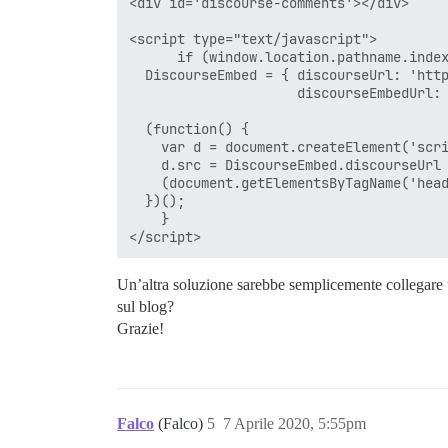
<div id='discourse-comments'></div>

<script type="text/javascript">

      if (window.location.pathname.index
  DiscourseEmbed = { discourseUrl: 'http
                     discourseEmbedUrl: 
  (function() {

    var d = document.createElement('scri
    d.src = DiscourseEmbed.discourseUrl 
    (document.getElementsByTagName('head
  })();

    }

Un’altra soluzione sarebbe semplicemente collegare 
sul blog?
Grazie!
Falco
(Falco)
5
7 Aprile 2020, 5:55pm