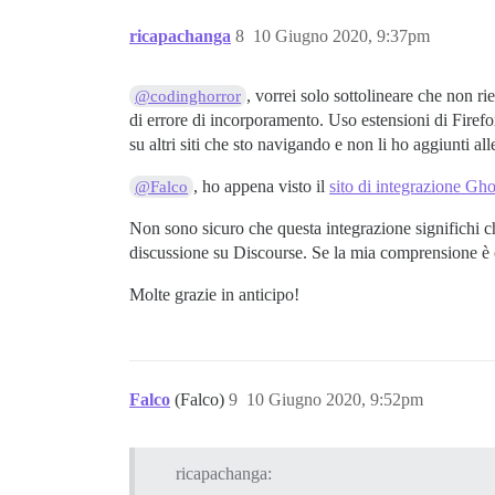
ricapachanga
8
10 Giugno 2020, 9:37pm
, vorrei solo sottolineare che non r
@codinghorror
di errore di incorporamento. Uso estensioni di Fire
su altri siti che sto navigando e non li ho aggiunti all
, ho appena visto il
sito di integrazione Gh
@Falco
Non sono sicuro che questa integrazione significhi 
discussione su Discourse. Se la mia comprensione è co
Molte grazie in anticipo!
Falco
(Falco)
9
10 Giugno 2020, 9:52pm
ricapachanga: