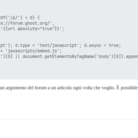
Of('/p/') < 0) {

s://forum.ghost.org/',

'{{url absolute="true"}}';

pt'); d.type = 'text/javascript'; d.async = true;

+ 'javascripts/embed.js';

')[0] || document.getElementsByTagName('body')[0]).appen
un argomento del forum a un articolo ogni volta che voglio. È possibile