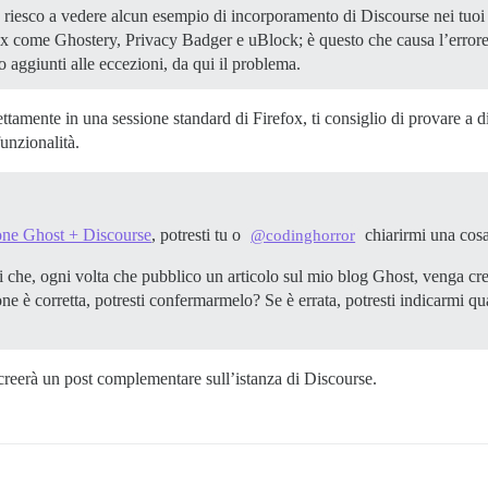
 riesco a vedere alcun esempio di incorporamento di Discourse nei tuoi a
fox come Ghostery, Privacy Badger e uBlock; è questo che causa l’erro
ho aggiunti alle eccezioni, da qui il problema.
tamente in una sessione standard di Firefox, ti consiglio di provare a d
funzionalità.
ione Ghost + Discourse
, potresti tu o
chiarirmi una cos
@codinghorror
hi che, ogni volta che pubblico un articolo sul mio blog Ghost, venga 
e è corretta, potresti confermarmelo? Se è errata, potresti indicarmi qu
 creerà un post complementare sull’istanza di Discourse.