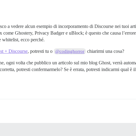
iesco a vedere alcun esempio di incorporamento di Discourse nei tuoi arti
fox come Ghostery, Privacy Badger e uBlock; è questo che causa l’erro
e whitelist, ecco perché.
ost + Discourse
, potresti tu o
chiarirmi una cosa?
@codinghorror
che, ogni volta che pubblico un articolo sul mio blog Ghost, verrà aut
rretta, potresti confermarmelo? Se è errata, potresti indicarmi qual è i