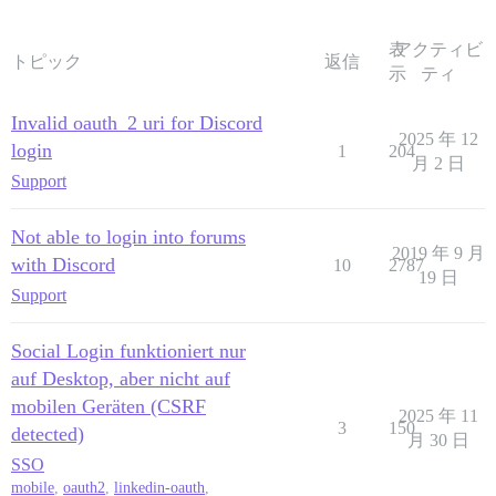
表
アクティビ
トピック
返信
示
ティ
Invalid oauth_2 uri for Discord
2025 年 12
login
1
204
月 2 日
Support
Not able to login into forums
2019 年 9 月
with Discord
10
2787
19 日
Support
Social Login funktioniert nur
auf Desktop, aber nicht auf
mobilen Geräten (CSRF
2025 年 11
3
150
detected)
月 30 日
SSO
mobile
,
oauth2
,
linkedin-oauth
,