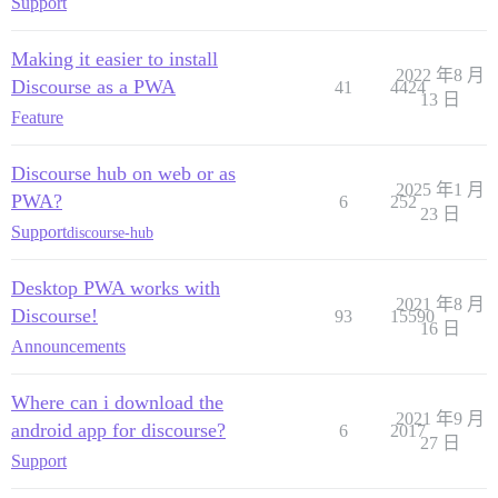
Support
Making it easier to install
2022 年8 月
Discourse as a PWA
41
4424
13 日
Feature
Discourse hub on web or as
2025 年1 月
PWA?
6
252
23 日
Support
discourse-hub
Desktop PWA works with
2021 年8 月
Discourse!
93
15590
16 日
Announcements
Where can i download the
2021 年9 月
android app for discourse?
6
2017
27 日
Support