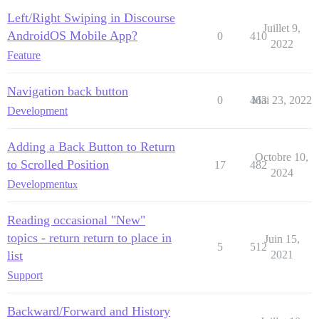
Left/Right Swiping in Discourse
Juillet 9,
AndroidOS Mobile App?
0
410
2022
Feature
Navigation back button
0
463
Mai 23, 2022
Development
Adding a Back Button to Return
Octobre 10,
to Scrolled Position
17
482
2024
Development
ux
Reading occasional "New"
topics - return return to place in
Juin 15,
5
512
list
2021
Support
Backward/Forward and History