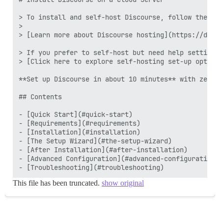
> To install and self-host Discourse, follow the st
>

> [Learn more about Discourse hosting](https://disc
> If you prefer to self-host but need help setting 
> [Click here to explore self-hosting set-up option
**Set up Discourse in about 10 minutes** with zero 
## Contents

- [Quick Start](#quick-start)

- [Requirements](#requirements)

- [Installation](#installation)

- [The Setup Wizard](#the-setup-wizard)

- [After Installation](#after-installation)

- [Advanced Configuration](#advanced-configuration)

This file has been truncated.
show original