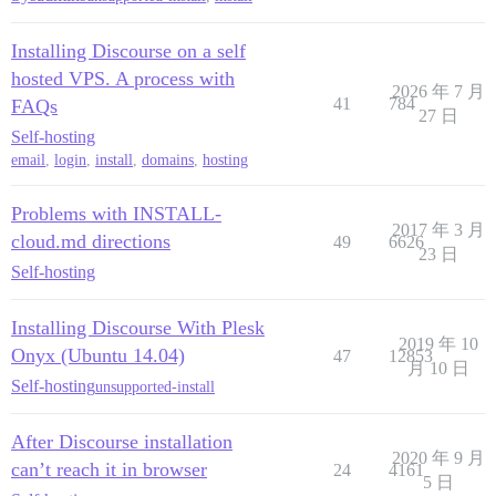
Installing Discourse on a self
hosted VPS. A process with
2026 年 7 月
41
784
FAQs
27 日
Self-hosting
email
,
login
,
install
,
domains
,
hosting
Problems with INSTALL-
2017 年 3 月
cloud.md directions
49
6626
23 日
Self-hosting
Installing Discourse With Plesk
2019 年 10
Onyx (Ubuntu 14.04)
47
12853
月 10 日
Self-hosting
unsupported-install
After Discourse installation
2020 年 9 月
can’t reach it in browser
24
4161
5 日