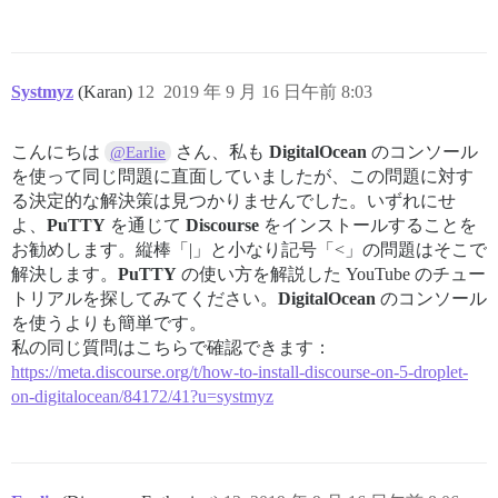
Systmyz
(Karan)
12
2019 年 9 月 16 日午前 8:03
こんにちは
さん、私も
DigitalOcean
のコンソール
@Earlie
を使って同じ問題に直面していましたが、この問題に対す
る決定的な解決策は見つかりませんでした。いずれにせ
よ、
PuTTY
を通じて
Discourse
をインストールすることを
お勧めします。縦棒「|」と小なり記号「<」の問題はそこで
解決します。
PuTTY
の使い方を解説した YouTube のチュー
トリアルを探してみてください。
DigitalOcean
のコンソール
を使うよりも簡単です。
私の同じ質問はこちらで確認できます：
https://meta.discourse.org/t/how-to-install-discourse-on-5-droplet-
on-digitalocean/84172/41?u=systmyz