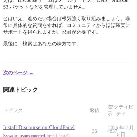
えば、Discourse チームはメールサービス、DNS、Amazon
S3 バケットなどを管理していません。
とはいえ、進めたい場合は根気強く取り組みましょう。非
常に具体的な質問をすれば、コミュニティからほぼ確実に
サポートを得られますが、忍耐が必要です。
最後に：検索はあなたの味方です。
次のページ →
関連トピック
表
アクティビ
トピック
返信
示
ティ
Install Discourse on CloudPanel
2025 年 2 月
36
4837
6 日
Sysadmins
unsupported-install
,
install