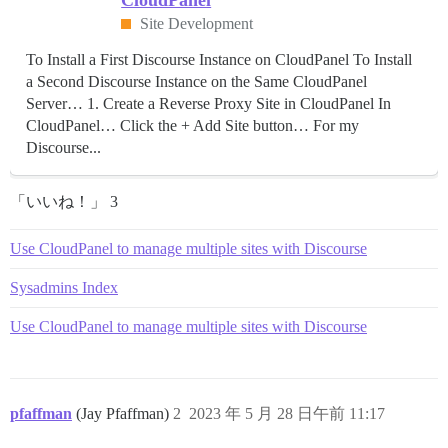
Site Development
To Install a First Discourse Instance on CloudPanel To Install
a Second Discourse Instance on the Same CloudPanel
Server… 1. Create a Reverse Proxy Site in CloudPanel In
CloudPanel… Click the + Add Site button… For my
Discourse...
「いいね！」 3
Use CloudPanel to manage multiple sites with Discourse
Sysadmins Index
Use CloudPanel to manage multiple sites with Discourse
pfaffman
(Jay Pfaffman)
2
2023 年 5 月 28 日午前 11:17