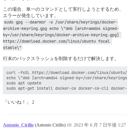
この場合、単一のコマンドとして実行しようとするため、
エラーが発生しています。
sudo gpg --dearmor -o /usr/share/keyrings/docker-
archive-keyring.gpg echo \"deb [arch=amd64 signed-
by=/usr/share/keyrings/docker-archive-keyring.gpg] 
https://download.docker.com/linux/ubuntu focal 
stable\"
行末のバックスラッシュを削除するだけで解決します。
curl -fsSL https://download.docker.com/linux/ubuntu/g
echo \"deb [arch=amd64 signed-by=/usr/share/keyrings/
sudo apt update

「いいね！」 2
Antonio_Cirillo
(Antonio Cirillo)
10
2023 年 6 月 7 日午後 1:27