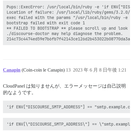
Pups::ExecError: /usr/local/bin/ruby -e 'if ENV["DISC
Location of failure: /usr/local/lib/ruby/gems/3.2.0/g
exec failed with the params "/usr/local/bin/ruby -e '
bootstrap failed with exit code 1

** FAILED TO BOOTSTRAP ** please scroll up and look f
./discourse-doctor may help diagnose the problem.

Canapin
(Coin-coin le Canapin)
13
2023 年 6 月 8 日午後 1:21
CloudPanel は知りませんが、エラーメッセージは自己説明
的なようです。