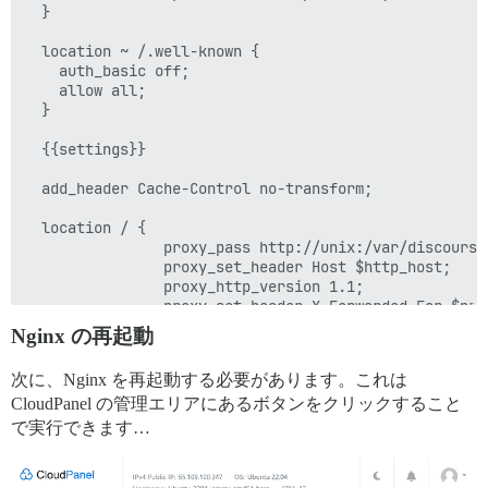
  }

  location ~ /.well-known {

    auth_basic off;

    allow all;

  }

  {{settings}}

  add_header Cache-Control no-transform;

  location / {

                proxy_pass http://unix:/var/discourse
                proxy_set_header Host $http_host;

                proxy_http_version 1.1;

                proxy_set_header X-Forwarded-For $pro
                proxy_set_header X-Forwarded-Proto $sc
Nginx の再起動
                proxy_set_header X-Real-IP $remote_add
次に、Nginx を再起動する必要があります。これは
  }

CloudPanel の管理エリアにあるボタンをクリックすること
で実行できます…