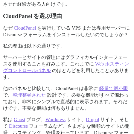
させた経験がある人向けです。
CloudPanel を選ぶ理由
なぜ
CloudPanel
を実行している VPS または専用サーバーに
Discourse フォーラムをインストールしたいのでしょうか？
私の理由は以下の通りです。
サーバーとサイトの管理にはグラフィカルインターフェー
スを使用することを好みます。これまでに
Web ホスティン
グコントロールパネル
のほとんどを利用したことがありま
す。
他のパネルと比較して、CloudPanel は非常に
軽量で最小限
で、
整理整頓された
設計です。必要な機能がすべて備わっ
ており、非常にシンプルで直感的に表示されます。それだ
けです。不要な機能は何もありません。
私は
Ghost
ブログ、
Wordpress
サイト、
Drupal
サイト、そし
て
Discourse
フォーラムなど、さまざまな種類のサイトの開
発、ホスティング、管理を行っています。Discourse フォー