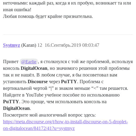
неточными: каждый раз, когда я их пробую, возникает та или
иная ошибка!
Любая помощь будет крайне признательна.
Systmyz
(Karan)
12
16.Сентябрь.2019 08:03:47
Привет
, я столкнулся с той же проблемой, используя
@Earlie
консоль
DigitalOcean
, но значимого решения этой проблемы
так и не нашёл. В любом случае, я бы посоветовал вам
установить
Discourse
через
PuTTY
. Проблема с
вертикальной чертой “|” и знаком меньше “<” там решается.
Найдите в YouTube учебное пособие по использованию
PuTTY
. Это проще, чем использовать консоль на
DigitalOcean
.
Посмотрите мой аналогичный вопрос здесь:
https://meta.discourse.org/t/how-to-install-discourse-on-5-droplet-
on-digitalocean/84172/41?u=systmyz