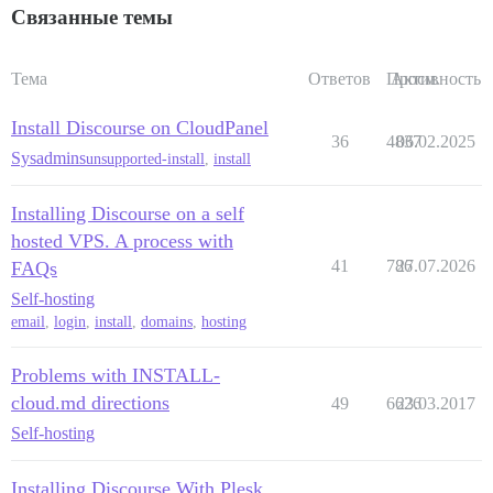
Связанные темы
Тема
Ответов
Просм.
Активность
Install Discourse on CloudPanel
36
4837
06.02.2025
Sysadmins
unsupported-install
,
install
Installing Discourse on a self
hosted VPS. A process with
41
786
27.07.2026
FAQs
Self-hosting
email
,
login
,
install
,
domains
,
hosting
Problems with INSTALL-
cloud.md directions
49
6626
23.03.2017
Self-hosting
Installing Discourse With Plesk