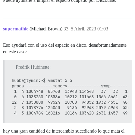
Puede ayudarte a limpiar el espacio ocupado por Discourse.
supermathie
(Michael Brown)
33
5 Abril, 2023 01:03
Eso ayudará con el uso del espacio en disco, desafortunadamente
en este caso:
Fredrik Hubinette:
hubbe@tymin:~$ vmstat 5 5

procs -----------memory---------- ---swap-- -----io
 1  4 1004748  85768  13948 114648   37   32   145 
 0  6 1033260 108584  10212 101668 1566 6661  4368 
12  7 1050808  99524  10708  94852 1932 4551  4854 
 5  8 1078776 125060   9136  92948 2079 6963  5541 
hay una gran cantidad de intercambio sucediendo lo que mata el