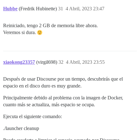
HardwareCorrupted:     0 kB

Hubbe
(Fredrik Hubinette)
31
4 Abril, 2023 23:47
AnonHugePages:         0 kB

ShmemHugePages:        0 kB

ShmemPmdMapped:        0 kB

Reiniciado, tengo 2 GB de memoria libre ahora.
HugePages_Total:       0

HugePages_Free:        0

Veremos si dura.
HugePages_Rsvd:        0

HugePages_Surp:        0

Hugepagesize:       2048 kB

DirectMap4k:     4001728 kB

xiaokong23357
(virgil698)
32
4 Abril, 2023 23:55
Después de usar Discourse por un tiempo, descubrirás que el
espacio en el disco duro es muy grande.
Principalmente debido al problema con la imagen de Docker,
cuanto más se actualiza, más espacio se ocupa.
Ejecuta el siguiente comando:
./launcher cleanup