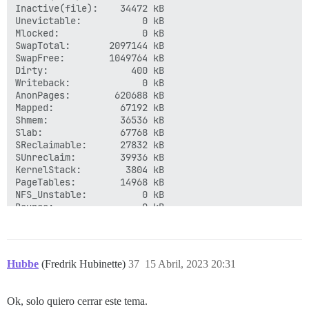
Inactive(file):    34472 kB

Unevictable:           0 kB

Mlocked:               0 kB

SwapTotal:       2097144 kB

SwapFree:        1049764 kB

Dirty:               400 kB

Writeback:             0 kB

AnonPages:        620688 kB

Mapped:            67192 kB

Shmem:             36536 kB

Slab:              67768 kB

SReclaimable:      27832 kB

SUnreclaim:        39936 kB

KernelStack:        3804 kB

PageTables:        14968 kB

NFS_Unstable:          0 kB

Bounce:                0 kB

WritebackTmp:          0 kB

CommitLimit:     2601712 kB

Committed_AS:    3784772 kB

VmallocTotal:   34359738367 kB

Hubbe
(Fredrik Hubinette)
37
15 Abril, 2023 20:31
VmallocUsed:           0 kB

VmallocChunk:          0 kB

HardwareCorrupted:     0 kB

Ok, solo quiero cerrar este tema.
AnonHugePages:         0 kB
