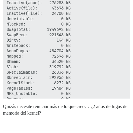
Inactive(anon):   276288 kB

Active(file):      43696 kB

Inactive(file):    24700 kB

Unevictable:           0 kB

Mlocked:               0 kB

SwapTotal:       1949692 kB

SwapFree:         921348 kB

Dirty:               144 kB

Writeback:             0 kB

AnonPages:        484704 kB

Mapped:            72596 kB

Shmem:             34520 kB

Slab:             319792 kB

SReclaimable:      26836 kB

SUnreclaim:       292956 kB

KernelStack:        6272 kB

PageTables:        19484 kB

NFS_Unstable:          0 kB

Bounce:                0 kB

WritebackTmp:          0 kB

Quizás necesite reiniciar más de lo que creo… ¿2 años de fugas de
CommitLimit:     3970568 kB

memoria del kernel?
Committed_AS:    4146996 kB

VmallocTotal:   34359738367 kB

VmallocUsed:           0 kB

VmallocChunk:          0 kB
