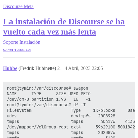
Discourse Meta
La instalación de Discourse se ha
vuelto cada vez más lenta
Soporte
Instalación
server-resources
Hubbe
(Fredrik Hubinette)
21
4 Abril, 2023 22:05
root@tymin:/var/discourse# swapon

NAME      TYPE      SIZE USED PRIO

/dev/dm-0 partition 1.9G   1G   -1

root@tymin:/var/discourse# df -T

Filesystem                Type     1K-blocks     Used
udev                      devtmpfs   2008928        0
tmpfs                     tmpfs       404176    41336
/dev/mapper/VolGroup-root ext4      59629100 50018424 
tmpfs                     tmpfs      2020876        0