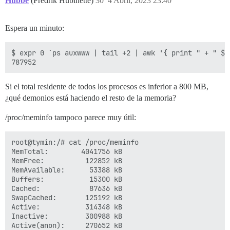
Hubbe
(Fredrik Hubinette)
30
4 Abril, 2023 23:40
Espera un minuto:
$ expr 0 `ps auxwww | tail +2 | awk '{ print " + " $6}
Si el total residente de todos los procesos es inferior a 800 MB,
¿qué demonios está haciendo el resto de la memoria?
/proc/meminfo tampoco parece muy útil:
root@tymin:/# cat /proc/meminfo 

MemTotal:        4041756 kB

MemFree:          122852 kB

MemAvailable:      53388 kB

Buffers:           15300 kB

Cached:            87636 kB

SwapCached:       125192 kB

Active:           314348 kB

Inactive:         300988 kB

Active(anon):     270652 kB
