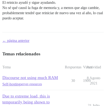
El reinicio ayudó y sigue ayudando.
ShmemHugePages:        0 kB

ShmemPmdMapped:        0 kB

No sé qué causó la fuga de memoria y, a menos que algo cambie,
CmaTotal:              0 kB

probablemente tendré que reiniciar de nuevo una vez al año, lo cual
CmaFree:               0 kB

puedo aceptar.
HugePages_Total:       0

HugePages_Free:        0

HugePages_Rsvd:        0

HugePages_Surp:        0

Hugepagesize:       2048 kB

← página anterior
DirectMap4k:      460652 kB

Temas relacionados
Tema
Respuestas
Vistas
Actividad
Discourse not using much RAM
8 Agosto
30
1909
2021
Self-hosting
server-resources
Due to extreme load, this is
temporarily being shown to
21 Julio