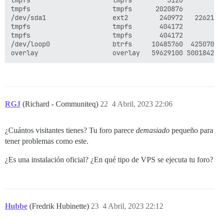
tmpfs                     tmpfs         5120        0
tmpfs                     tmpfs      2020876        0
/dev/sda1                 ext2        240972   226212
tmpfs                     tmpfs       404172        0
tmpfs                     tmpfs       404172        0
/dev/loop0                btrfs     10485760  4250700
RGJ
(Richard - Communiteq)
22
4 Abril, 2023 22:06
¿Cuántos visitantes tienes? Tu foro parece
demasiado
pequeño para
tener problemas como este.
¿Es una instalación oficial? ¿En qué tipo de VPS se ejecuta tu foro?
Hubbe
(Fredrik Hubinette)
23
4 Abril, 2023 22:12