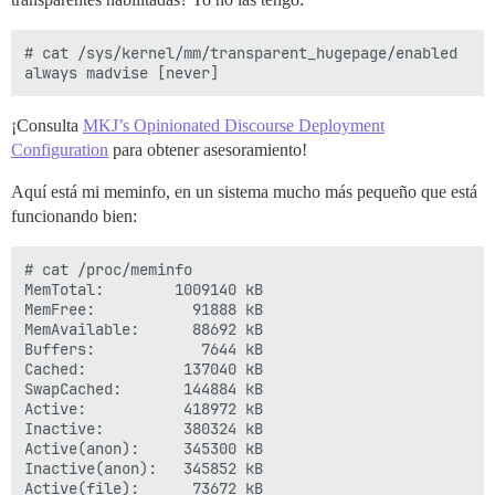
# cat /sys/kernel/mm/transparent_hugepage/enabled

¡Consulta
MKJ’s Opinionated Discourse Deployment
Configuration
para obtener asesoramiento!
Aquí está mi meminfo, en un sistema mucho más pequeño que está
funcionando bien:
# cat /proc/meminfo 

MemTotal:        1009140 kB

MemFree:           91888 kB

MemAvailable:      88692 kB

Buffers:            7644 kB

Cached:           137040 kB

SwapCached:       144884 kB

Active:           418972 kB

Inactive:         380324 kB

Active(anon):     345300 kB

Inactive(anon):   345852 kB

Active(file):      73672 kB
