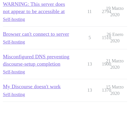
WARNING: This server does
19 Marzo
not appear to be accessible at
11
2794
2020
Self-hosting
Browser can't connect to server
26 Enero
5
1510
2020
Self-hosting
Misconfigured DNS preventing
21 Marzo
discourse-setup completion
13
1900
2020
Self-hosting
My Discourse doesn't work
15 Marzo
13
1370
2020
Self-hosting