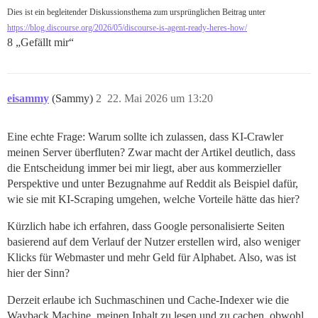
Dies ist ein begleitender Diskussionsthema zum ursprünglichen Beitrag unter
https://blog.discourse.org/2026/05/discourse-is-agent-ready-heres-how/
8 „Gefällt mir“
eisammy
(Sammy)
2
22. Mai 2026 um 13:20
Eine echte Frage: Warum sollte ich zulassen, dass KI-Crawler
meinen Server überfluten? Zwar macht der Artikel deutlich, dass
die Entscheidung immer bei mir liegt, aber aus kommerzieller
Perspektive und unter Bezugnahme auf Reddit als Beispiel dafür,
wie sie mit KI-Scraping umgehen, welche Vorteile hätte das hier?
Kürzlich habe ich erfahren, dass Google personalisierte Seiten
basierend auf dem Verlauf der Nutzer erstellen wird, also weniger
Klicks für Webmaster und mehr Geld für Alphabet. Also, was ist
hier der Sinn?
Derzeit erlaube ich Suchmaschinen und Cache-Indexer wie die
Wayback Machine, meinen Inhalt zu lesen und zu cachen, obwohl