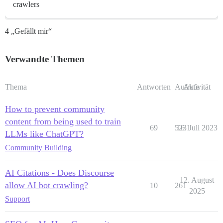
crawlers
4 „Gefällt mir“
Verwandte Themen
Thema
Antworten
Aufrufe
Aktivität
How to prevent community
content from being used to train
69
5231
16. Juli 2023
LLMs like ChatGPT?
Community Building
AI Citations - Does Discourse
12. August
allow AI bot crawling?
10
261
2025
Support