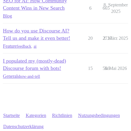
SEO for AI: How Community
8. September
Content Wins in New Search
6
665
2025
Blog
How do you use Discourse AI?
Tell us and make it even better!
20
2727
2. März 2025
Feature
feedback
,
ai
I populated my (mostly-dead)
Discourse forum with bots!
15
566
3. Mai 2026
General
show-and-tell
Startseite
Kategorien
Richtlinien
Nutzungsbedingungen
Datenschutzerklärung