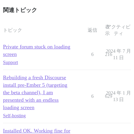
関連トピック
表
アクティビ
トピック
返信
示
ティ
Private forum stuck on loading
2024 年 7 月
screen
6
216
11 日
Support
Rebuilding a fresh Discourse
install pre-Ember 5 (targeting
the beta channel), I am
2024 年 1 月
6
629
presented with an endless
13 日
loading screen
Self-hosting
Installed OK. Working fine for