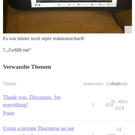
Es war immer noch super reaktionsschnell!
5 „Gefällt mir“
Verwandte Themen
Thema
Antworten
Aufrufe
Aktivität
Thank you, Discourse, for
20. März
everything!
1
654
2024
Praise
Using a private Discourse as our
14.