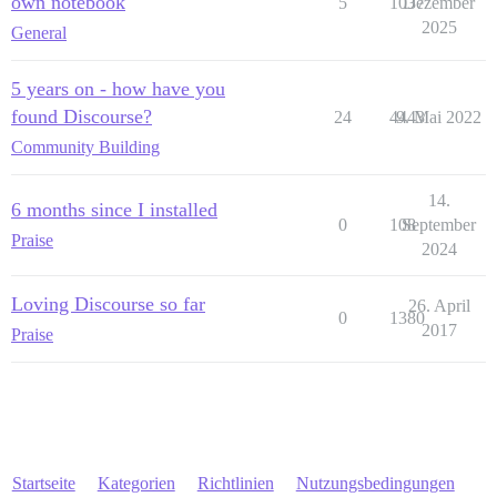
own notebook
5
1037
Dezember
2025
General
5 years on - how have you
found Discourse?
24
4443
9. Mai 2022
Community Building
14.
6 months since I installed
0
108
September
Praise
2024
Loving Discourse so far
26. April
0
1380
2017
Praise
Startseite
Kategorien
Richtlinien
Nutzungsbedingungen