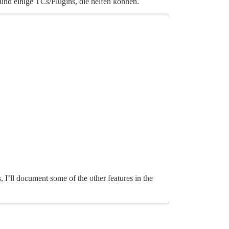
und einige TCs/Plugins, die helfen können.
, I’ll document some of the other features in the