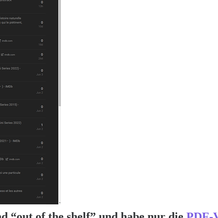
d “out of the shelf” und habe nur die
PDF-V