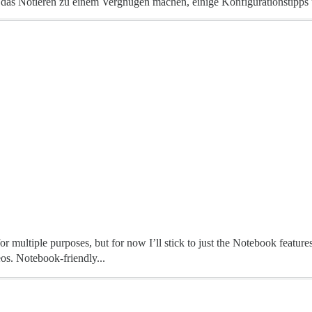
 das Notieren zu einem Vergnügen machen, einige Konfigurationstipps 
r multiple purposes, but for now I’ll stick to just the Notebook features
eos. Notebook-friendly...