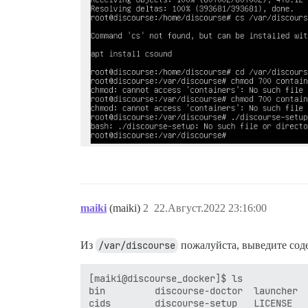
maiki
(maiki)
2
22.Август.2022 23:16:00
Из
/var/discourse
пожалуйста, выведите сод
[maiki@discourse_docker]$ ls

bin         discourse-doctor  launcher  
cids        discourse-setup   LICENSE   