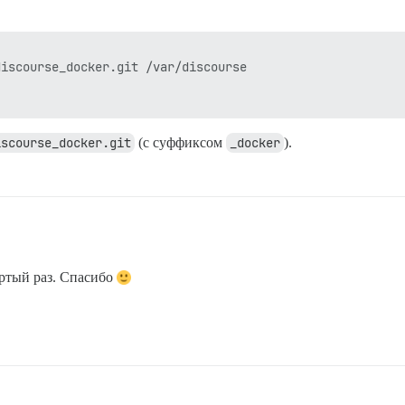
iscourse_docker.git /var/discourse

iscourse_docker.git
(с суффиксом
_docker
).
ёртый раз. Спасибо