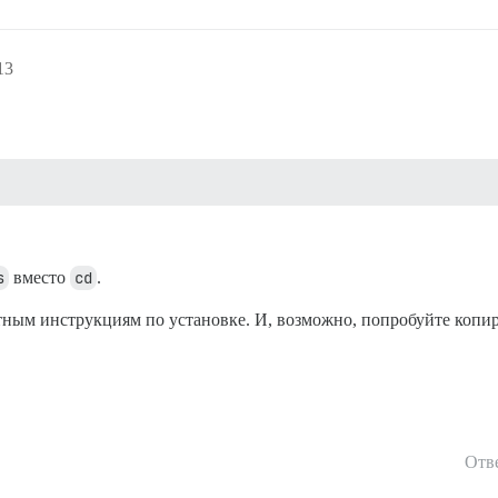
13
s
вместо
cd
.
тным инструкциям по установке. И, возможно, попробуйте копи
Отв