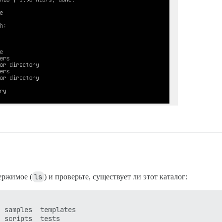
ержимое (
ls
) и проверьте, существует ли этот каталог:
 samples  templates

 scripts  tests
