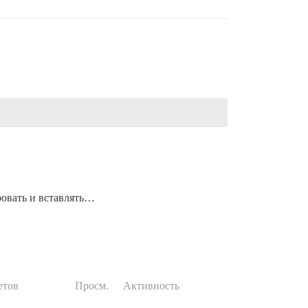
ровать и вставлять…
етов
Просм.
Активность