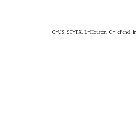
طة C=US, ST=TX, L=Houston, O=“cPanel, Inc.”,