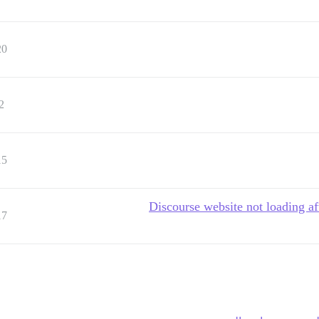
20
2
15
Discourse website not loading aft
17