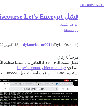
Discourse Meta
فشل Discourse Let’s Encrypt
الدعم
تثبيت
letsencrypt
(Dylan Osborne)
dylanosborne0611
1
13 أكتوبر 2022، 3:05ص
مرحباً يا رفاق،
فشل تثبيت الـ discourse الخاص بي، عندما شغلت الأمر
النطاق:
https://community.bloxworld.xyz
أستخدم CPanel، لقد قمت أيضاً بتعطيل AutoSSL الافتراضي