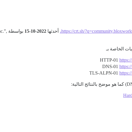
https://crt.sh/?q=community.bloxworld
أحدثها
2022-10-15
بواس
ات الخاصة بـ
HTTP-01
https:
DNS-01
https:
TLS-ALPN-01
https:
Hard