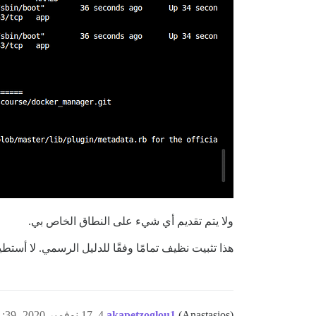
ولا يتم تقديم أي شيء على النطاق الخاص بي.
هذا تثبيت نظيف تمامًا وفقًا للدليل الرسمي. لا أست
(Anastasios)
akapetzoglou1
4
17 نوفمبر 2020، 1:39م