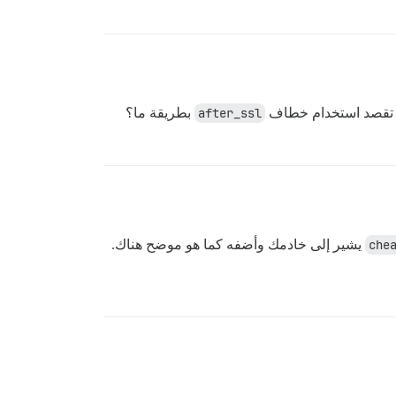
هل تقصد استخدام خطاف
after_ssl
بطريقة ما؟
che
يشير إلى خادمك وأضفه كما هو موضح هناك.