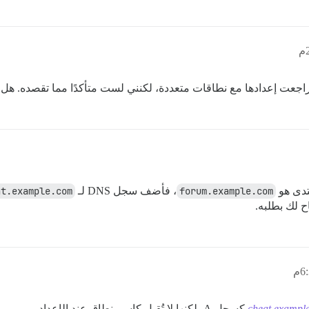
راجعت إعدادها مع نطاقات متعددة، لكنني لست متأكدًا مما تقصده. 
تدى هو
forum.example.com
، فأضف سجل DNS لـ
at.example.com
 لك بطلبه.
cheat.exampl
كسجل A، لكنها لا تُقبل كاسم نطاق عند الإعداد.