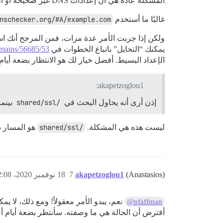
المشكلة عادةً هي أن إعدادات DNS غير صحيحة أو أن التحديث لم يكتمل بعد. إذا شاركت رابط موقعك، يمكن لأحد التحقق من الأمر.
غالبًا ما أستخدم
nschecker.org/#A/example.com
يمكنك “التحايل” باتباع الخطوات في
omains/56685/53،
الإعداد البسيط. أفضل خيار لك هو الانتظار بضعة أيام
akapetzoglou1:
إذن أرى أنه يحاول البحث في
/shared/ssl
بينما 
ليست هذه هي المشكلة.
/shared/ssl
هو المسار دا
(Anastasios)
akapetzoglou1
7
18 نوفمبر 2020، 12:08م
@pfaffman
أفترض أن الحالة هي ما وصفته. سأنتظر بضعة أيام 