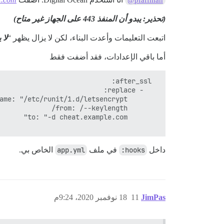
(تحذير: يبدو أن المنفذ 443 على الجهاز غير متاح)
اتبعت التعليمات وأعدت البناء، لكن لا يزال يظهر “
لا 
أما باقي الإعدادات، فقد أضفت فقط
داخل
hooks:
في ملف
app.yml
الخاص بي.
JimPas
11
18 نوفمبر 2020، 9:24م