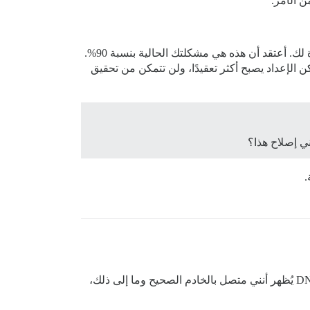
ولكن إذا جربت الأمر عدة مرات، فمن المرجح أنك استنفدت عدد المرات التي تسمح فيها خدمة Let’s Encrypt بإرسال شهادة لك. أعتقد أن هذه هي مشكلتك الحالية بنسبة 90%.
 الإعداد يصبح أكثر تعقيدًا، ولن تتمكن من تحقيق
ي إصلاح هذا؟
.
نعم، يبدو الأمر معقولاً! ومع ذلك، لا يمكنني إنشاؤه حاليًا، لكن يمكنني إنشاؤه على نطاق آخر. نظرًا لأن بحث DNS يُظهر أنني متصل بالخادم الصحيح وما إلى ذلك،