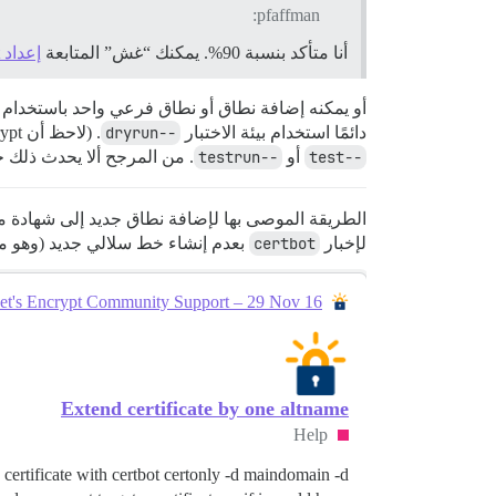
pfaffman:
أنا متأكد بنسبة 90%. يمكنك “غش” المتابعة
إعداد Let’s Encrypt مع نطاقات متعددة
أو يمكنه إضافة نطاق أو نطاق فرعي واحد باستخدام
دائمًا استخدام بيئة الاختبار
--dryrun
. (لاحظ أن Let’s Encrypt في عملية إعادة تسمية محتملة لـ
--test
أو
--testrun
. من المرجح ألا يحدث ذلك حتى يناير 2021 أو لاحقًا. كما أنهم يعملون على إعا
الطريقة الموصى بها لإضافة نطاق جديد إلى شهادة م
لإخبار
certbot
بعدم إنشاء خط سلالي جديد (وهو م
et's Encrypt Community Support – 29 Nov 16
Extend certificate by one altname
Help
ertificate with certbot certonly -d maindomain -d