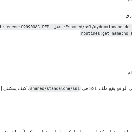
رى:
nginx: [emerg] لا يمكن تحميل الشهادة "/omainname.de.cer
routines:get_name:no 
الواقع يقع ملف SSL في
shared/standalone/ssl
. كيف يمكنني إ