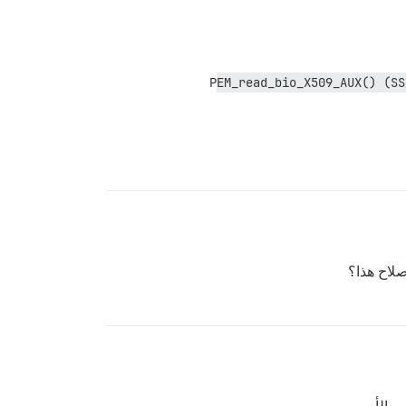
shared/ssl/myd": فشل PEM_read_bio_X509_AUX() (SSL: error:0909006C:PEM 
صلاح هذا؟