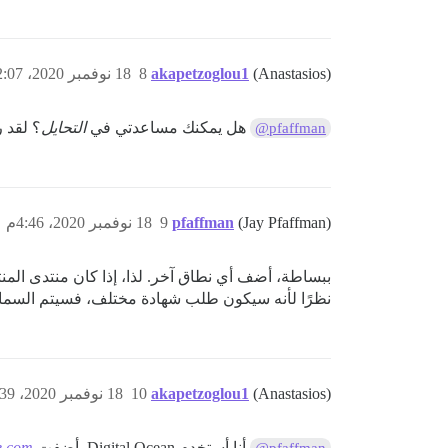
(Anastasios)
akapetzoglou1
8
18 نوفمبر 2020، 2:07م
هل يمكنك مساعدتي في
التحايل
؟ لقد 
@pfaffman
(Jay Pfaffman)
pfaffman
9
18 نوفمبر 2020، 4:46م
ببساطة، أضف أي نطاق آخر. لذا، إذا كان منتدى المن
نظرًا لأنه سيكون طلب شهادة مختلف، فسيتم السماح
(Anastasios)
akapetzoglou1
10
18 نوفمبر 2020، 6:39م
أنا أستخدم Digital Ocean. أضفت
e.com
@pfaffman