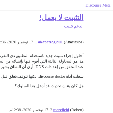
Discourse Meta
التثبيت لا يعمل!
الدعم
تثبيت
(Anastasios)
akapetzoglou1
1
17 نوفمبر 2020، 12:36م
أحاول إجراء تثبيت جديد باستخدام التطبيق ذي النقرة الواحدة من
هذا هو المحاولة الثالثة التي أقوم فيها بإنشائه من الب
عند التحقق من إعدادات DNS، أرى أن النطاق يشير إلى عنوان IP الخاص بالـ Droplet، لكن Discourse لا يظهر على النطاق الخاص بي.
شغلت أداة discourse-doctor، لكنها تتوقف/تعلق قبل عرض معلومات “هل يتم خدمة النطاق أم لا”.
هل كان هناك تحديث قد أدخل هذا السلوك؟
(Robert)
merefield
2
17 نوفمبر 2020، 12:38م