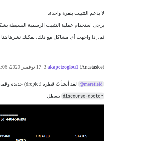
لا يدعم التثبيت بنقرة واحدة.
يرجى استخدام عملية التثبيت الرسمية البسيطة بش
ثم، إذا واجهت أي مشاكل مع ذلك، يمكنك نشرها هنا
(Anastasios)
akapetzoglou1
3
17 نوفمبر 2020، 1:06م
لقد أنشأتُ قطرة (droplet) جديدة وقمت بتشغيل التثبيت كما هو موصوف في دليل التثبيت الرسمي. لا تزال أعاني من نفس المشكلة بالضبط.
@merefield
discourse-doctor
يتعطل