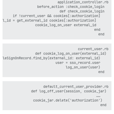
  end

  end

 end
