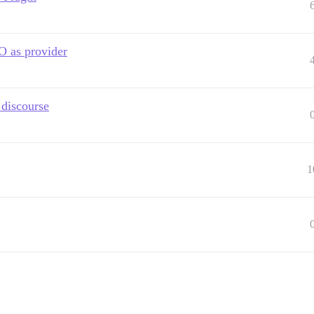
O as provider
 discourse
1