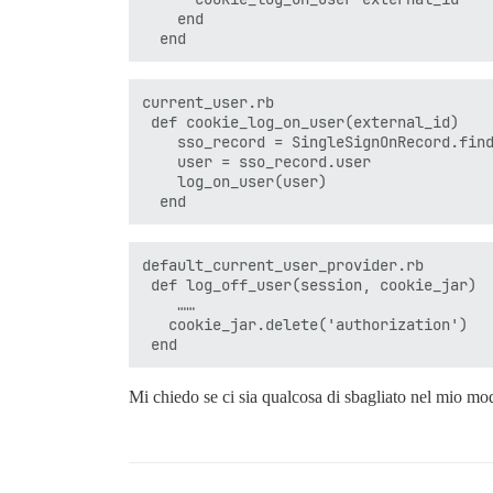
    end

current_user.rb

 def cookie_log_on_user(external_id)

    sso_record = SingleSignOnRecord.find
    user = sso_record.user

    log_on_user(user)

default_current_user_provider.rb

 def log_off_user(session, cookie_jar)

    ……

   cookie_jar.delete('authorization')

Mi chiedo se ci sia qualcosa di sbagliato nel mio mo