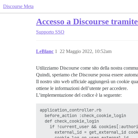
Discourse Meta
Accesso a Discourse tramite
Supporto
SSO
LeBlanc
1
22 Maggio 2022, 10:52am
Utilizziamo Discourse come sito della nostra commun
Quindi, speriamo che Discourse possa essere automati
Il nostro sito web ufficiale aggiungerà un cookie qua
ottiene le informazioni dell’utente per accedere.
L’implementazione del codice è la seguente:
application_controller.rb

  before_action :check_cookie_login

  def check_cookie_login

    if !current_user && cookies[:authori
      external_id = get_external_id cook
      cookie_log_on_user external_id
