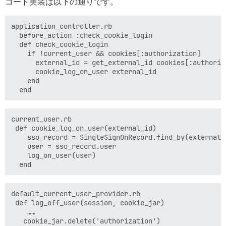
コード実装は以下の通りです。
application_controller.rb

  before_action :check_cookie_login

  def check_cookie_login

    if !current_user && cookies[:authorization]

      external_id = get_external_id cookies[:authoriza
      cookie_log_on_user external_id

    end

current_user.rb

 def cookie_log_on_user(external_id)

    sso_record = SingleSignOnRecord.find_by(external_i
    user = sso_record.user

    log_on_user(user)

default_current_user_provider.rb

 def log_off_user(session, cookie_jar)

    ……

   cookie_jar.delete('authorization')
