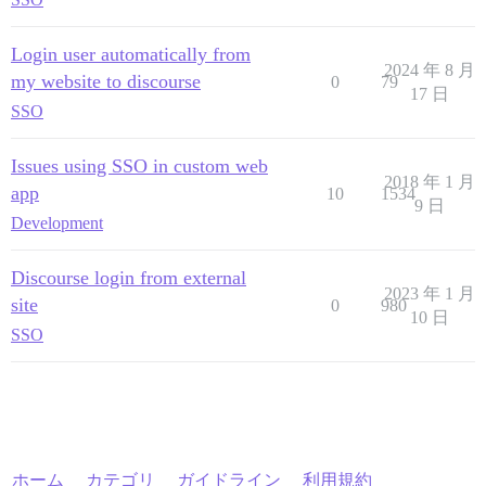
Login user automatically from
2024 年 8 月
my website to discourse
0
79
17 日
SSO
Issues using SSO in custom web
2018 年 1 月
app
10
1534
9 日
Development
Discourse login from external
2023 年 1 月
site
0
980
10 日
SSO
ホーム
カテゴリ
ガイドライン
利用規約