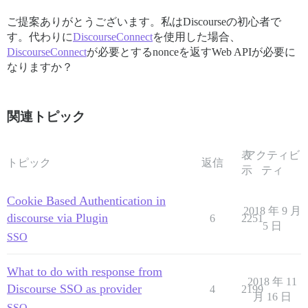
ご提案ありがとうございます。私はDiscourseの初心者で
す。代わりに
DiscourseConnect
を使用した場合、
DiscourseConnect
が必要とするnonceを返すWeb APIが必要に
なりますか？
関連トピック
表
アクティビ
トピック
返信
示
ティ
Cookie Based Authentication in
2018 年 9 月
discourse via Plugin
6
2251
5 日
SSO
What to do with response from
2018 年 11
Discourse SSO as provider
4
2199
月 16 日
SSO